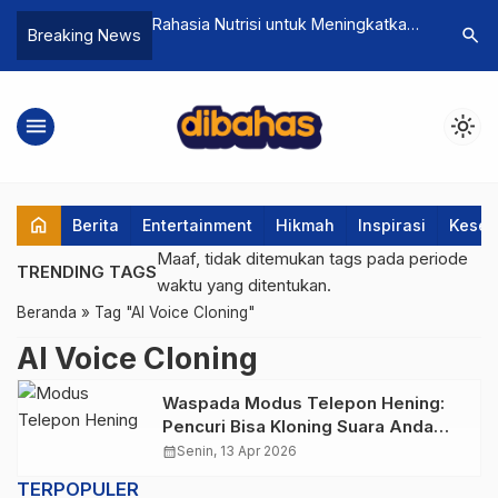
i 2026 Resmi
Rahasia Nutrisi untuk Meningkatkan
Magnet R
search
Breaking News
mbah Tiga Sektor
Daya Ingat: Makanan Apa Saja yang
Al-Jailani
Menyehatkan Otak?
Mengejar
menu
light_mode
home
Berita
Entertainment
Hikmah
Inspirasi
Keseh
Maaf, tidak ditemukan tags pada periode
TRENDING TAGS
waktu yang ditentukan.
Beranda
»
Tag "AI Voice Cloning"
AI Voice Cloning
Waspada Modus Telepon Hening:
Pencuri Bisa Kloning Suara Anda
untuk Penipuan
calendar_month
Senin, 13 Apr 2026
TERPOPULER