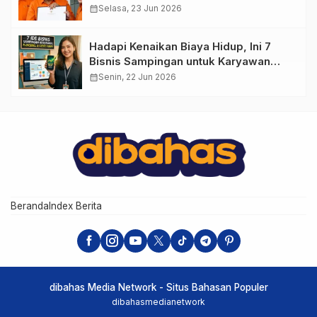
calendar_month
Selasa, 23 Jun 2026
Hadapi Kenaikan Biaya Hidup, Ini 7
Bisnis Sampingan untuk Karyawan
yang Waktunya Sempit
calendar_month
Senin, 22 Jun 2026
Beranda
Index Berita
dibahas Media Network - Situs Bahasan Populer
dibahasmedianetwork