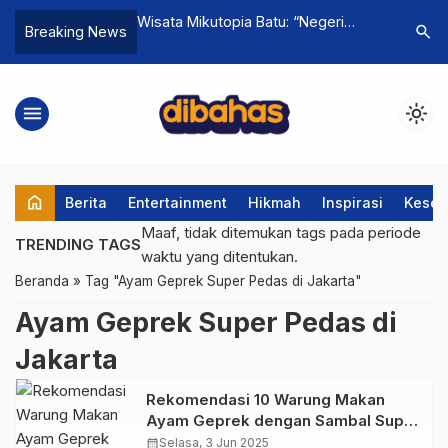
kan Insentif USD 100
Wisata Mikutopia Batu: “Negeri
Resep A
search
Breaking News
 Indonesia Lewat
Jamur” Viral di Lereng Gunung
Lengkuas:
Plus
Arjuno
Frozen F
menu
light_mode
home
Berita
Entertainment
Hikmah
Inspirasi
Keseh
Maaf, tidak ditemukan tags pada periode
TRENDING TAGS
waktu yang ditentukan.
Beranda
»
Tag "Ayam Geprek Super Pedas di Jakarta"
Ayam Geprek Super Pedas di
Jakarta
Rekomendasi 10 Warung Makan
Ayam Geprek dengan Sambal Super
Pedas di Jakarta
calendar_month
Selasa, 3 Jun 2025