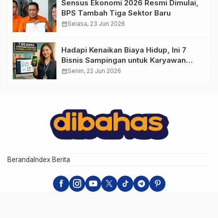
Sensus Ekonomi 2026 Resmi Dimulai,
BPS Tambah Tiga Sektor Baru
calendar_month
Selasa, 23 Jun 2026
Hadapi Kenaikan Biaya Hidup, Ini 7
Bisnis Sampingan untuk Karyawan
yang Waktunya Sempit
calendar_month
Senin, 22 Jun 2026
Beranda
Index Berita
dibahas Media Network - Situs Bahasan Populer