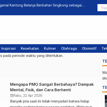
ngenal Kantong Belanja Berbahan Singkong sebagai
Atur Cuti L
Inspirasi
Kesehatan
Kuliner
Olahraga
Otomotif
Te
gs pada periode waktu yang ditentukan.
T
Ma
di
Mengapa PMO Sangat Berbahaya? Dampak
T
Mental, Fisik, dan Cara Berhenti
calendar_month
Rabu, 22 Apr 2026
Banyak pria saat ini tidak menyadari bahwa hidup
mereka sedang hancur secara perlahan. Walaupun