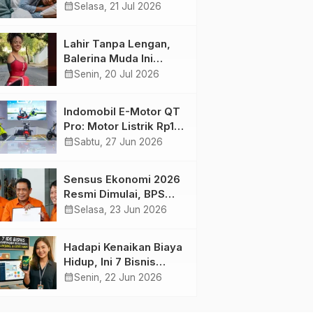
Harian yang Menjaga
calendar_month
Selasa, 21 Jul 2026
Kesehatan Otak
Lahir Tanpa Lengan,
Balerina Muda Ini
Inspirasi Ratusan Ribu
calendar_month
Senin, 20 Jul 2026
Pengikutnya
Indomobil E-Motor QT
Pro: Motor Listrik Rp18
Jutaan yang Bikin
calendar_month
Sabtu, 27 Jun 2026
Penasaran
Sensus Ekonomi 2026
Resmi Dimulai, BPS
Tambah Tiga Sektor
calendar_month
Selasa, 23 Jun 2026
Baru
Hadapi Kenaikan Biaya
Hidup, Ini 7 Bisnis
Sampingan untuk
calendar_month
Senin, 22 Jun 2026
Karyawan yang
Waktunya Sempit