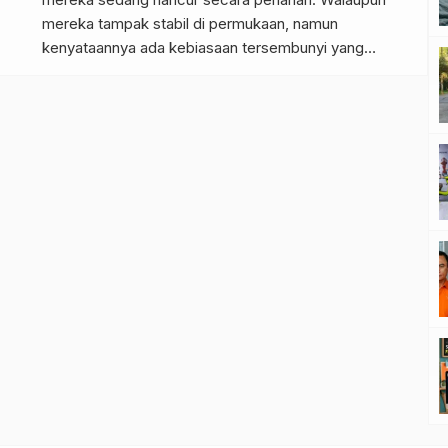
mereka tampak stabil di permukaan, namun
kenyataannya ada kebiasaan tersembunyi yang
merusak masa depan mereka secara sistematis, yaitu
PMO (Pornography, Masturbation, Orgasm). Oleh
karena itu, kita perlu menyadari sepenuhnya bahwa
PMO bukan sekadar hiburan pribadi belaka.
Sebaliknya, kebiasaan ini merupakan ancaman […]