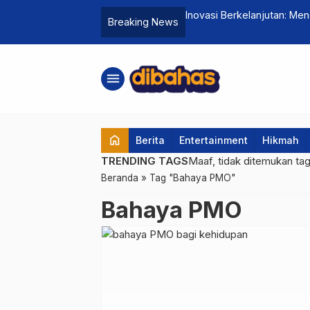
sa Listrik, Tanpa Khawatir Kehabisan
Inovasi Berkelanjutan: Me
Breaking News
Solusi Ramah Lingkungan
menu
home
Berita
Entertainment
Hikmah
TRENDING TAGS
Maaf, tidak ditemukan ta
Beranda
»
Tag "Bahaya PMO"
Bahaya PMO