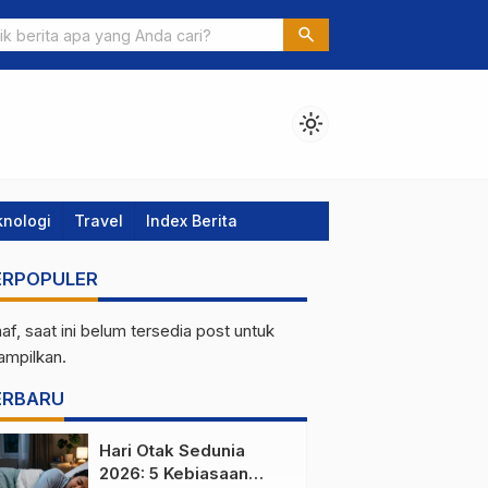
ebih Cerdas di 2026, intip Bulan yang Paling banyak liburnya
search
light_mode
knologi
Travel
Index Berita
ERPOPULER
af, saat ini belum tersedia post untuk
tampilkan.
ERBARU
Hari Otak Sedunia
2026: 5 Kebiasaan