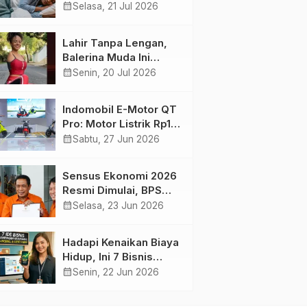
Harian yang Menjaga
calendar_month
Selasa, 21 Jul 2026
Kesehatan Otak
Lahir Tanpa Lengan,
Balerina Muda Ini
Inspirasi Ratusan Ribu
calendar_month
Senin, 20 Jul 2026
Pengikutnya
Indomobil E-Motor QT
Pro: Motor Listrik Rp18
Jutaan yang Bikin
calendar_month
Sabtu, 27 Jun 2026
Penasaran
Sensus Ekonomi 2026
Resmi Dimulai, BPS
Tambah Tiga Sektor
calendar_month
Selasa, 23 Jun 2026
Baru
Hadapi Kenaikan Biaya
Hidup, Ini 7 Bisnis
Sampingan untuk
calendar_month
Senin, 22 Jun 2026
Karyawan yang
Waktunya Sempit