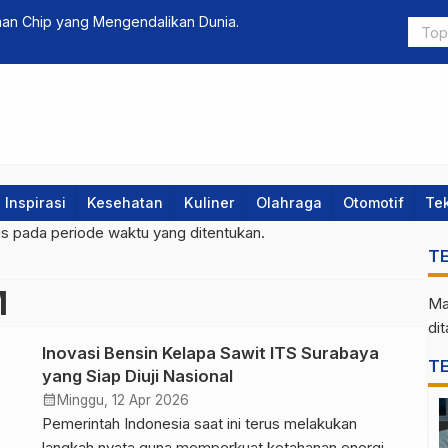
n Chip yang Mengendalikan Dunia.
Estimasi B
Inspirasi
Kesehatan
Kuliner
Olahraga
Otomotif
Te
gs pada periode waktu yang ditentukan.
T
M
Ma
di
Inovasi Bensin Kelapa Sawit ITS Surabaya
T
yang Siap Diuji Nasional
calendar_month
Minggu, 12 Apr 2026
Pemerintah Indonesia saat ini terus melakukan
langkah nyata guna memperkuat ketahanan energi