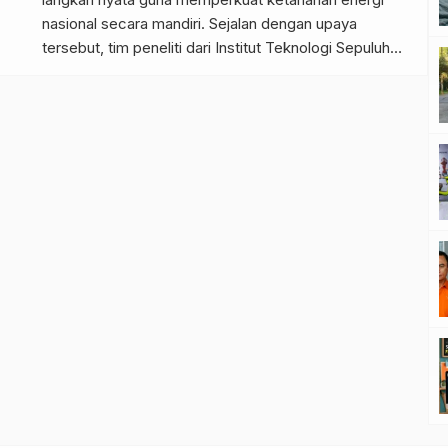
nasional secara mandiri. Sejalan dengan upaya
tersebut, tim peneliti dari Institut Teknologi Sepuluh
Nopember (ITS) Surabaya berhasil menciptakan
inovasi bernama Benwit (Bensin Sawit). Bahan bakar
alternatif ini memanfaatkan minyak sawit mentah
sebagai bahan baku utamanya. Selain menawarkan
solusi yang inovatif, produk ini juga […]