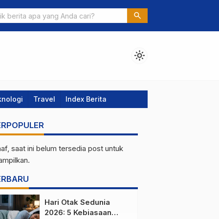
iaya Desain Rumah Menggunakan Jasa Arsitek
search
light_mode
knologi
Travel
Index Berita
ERPOPULER
af, saat ini belum tersedia post untuk
tampilkan.
ERBARU
Hari Otak Sedunia
2026: 5 Kebiasaan