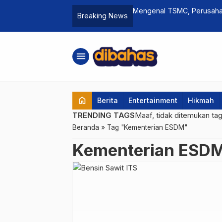
pirasi Ratusan Ribu Pengikutnya
Mengenal TSMC, Perusahaa
Breaking News
menu
home
Berita
Entertainment
Hikmah
TRENDING TAGS
Maaf, tidak ditemukan ta
Beranda
»
Tag "Kementerian ESDM"
Kementerian ESD