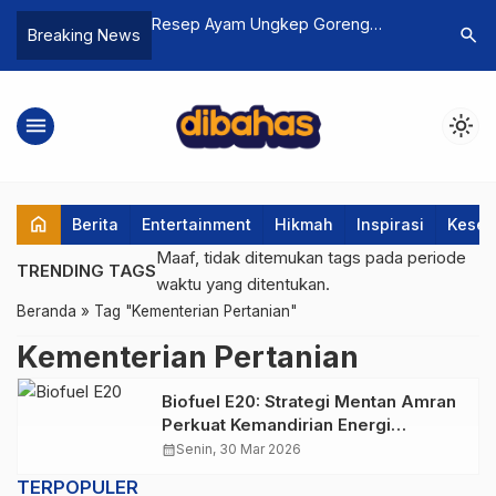
njutan: Mengenal
Resep Ayam Ungkep Goreng
Menimban
search
Breaking News
a Berbahan Singkong
Lengkuas: Gurih, Empuk, dan Bisa
Kreatif: 
 Ramah Lingkungan
Frozen Food!
Seniman
menu
light_mode
home
Berita
Entertainment
Hikmah
Inspirasi
Keseh
Maaf, tidak ditemukan tags pada periode
TRENDING TAGS
waktu yang ditentukan.
Beranda
»
Tag "Kementerian Pertanian"
Kementerian Pertanian
Biofuel E20: Strategi Mentan Amran
Perkuat Kemandirian Energi
Pengganti Pertalite
calendar_month
Senin, 30 Mar 2026
TERPOPULER