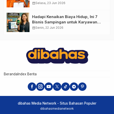
calendar_month
Selasa, 23 Jun 2026
Hadapi Kenaikan Biaya Hidup, Ini 7
Bisnis Sampingan untuk Karyawan
yang Waktunya Sempit
calendar_month
Senin, 22 Jun 2026
Beranda
Index Berita
dibahas Media Network - Situs Bahasan Populer
dibahasmedianetwork