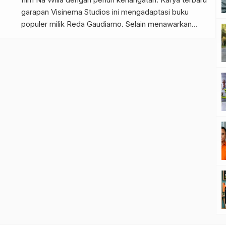
garapan Visinema Studios ini mengadaptasi buku
populer milik Reda Gaudiamo. Selain menawarkan
cerita yang menyentuh, film ini juga membawa kita
kembali ke atmosfer Surabaya pada tahun 1960-an
yang sangat autentik. Dedikasi Artistik di Balik Proses
Produksi Sutradara Ryan Adriandhy memimpin proyek
[…]