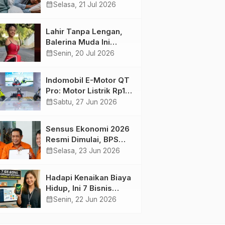
Harian yang Menjaga
calendar_month
Selasa, 21 Jul 2026
Kesehatan Otak
Lahir Tanpa Lengan,
Balerina Muda Ini
Inspirasi Ratusan Ribu
calendar_month
Senin, 20 Jul 2026
Pengikutnya
Indomobil E-Motor QT
Pro: Motor Listrik Rp18
Jutaan yang Bikin
calendar_month
Sabtu, 27 Jun 2026
Penasaran
Sensus Ekonomi 2026
Resmi Dimulai, BPS
Tambah Tiga Sektor
calendar_month
Selasa, 23 Jun 2026
Baru
Hadapi Kenaikan Biaya
Hidup, Ini 7 Bisnis
Sampingan untuk
calendar_month
Senin, 22 Jun 2026
Karyawan yang
Waktunya Sempit