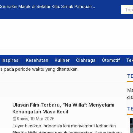
emakin Marak di Sekitar Kita: Simak Panduan
Inovasi Ben
 Penonton Agar Raup Cuan
Inspirasi
Kesehatan
Kuliner
Olahraga
Otomotif
Te
gs pada periode waktu yang ditentukan.
T
Ma
di
Ulasan Film Terbaru, “Na Willa”: Menyelami
T
Kehangatan Masa Kecil
calendar_month
Kamis, 19 Mar 2026
Layar bioskop Indonesia kini menyambut kehadiran
film Na Willa dengan penuh kehangatan. Karya terbaru