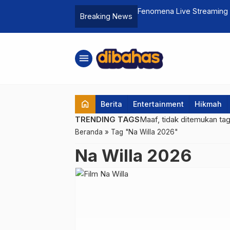
 Siap Meluncur di Indonesia Tahun 2026
Fenomena Live Streaming S
Breaking News
Lengkap dan Cara Menarik
menu
home
Berita
Entertainment
Hikmah
TRENDING TAGS
Maaf, tidak ditemukan ta
Beranda
»
Tag "Na Willa 2026"
Na Willa 2026