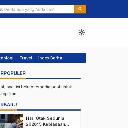
sin Kelapa Sawit ITS Surabaya yang Siap Diuji Nasional
search
light_mode
knologi
Travel
Index Berita
ERPOPULER
af, saat ini belum tersedia post untuk
tampilkan.
ERBARU
Hari Otak Sedunia
2026: 5 Kebiasaan