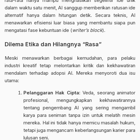
rata-rata hanya mampu menghasilkan segelintir ide unik
dalam waktu satu menit, AI sanggup memberikan ratusan ide
alternatif hanya dalam hitungan detik. Secara teknis, AI
menawarkan efisiensi luar biasa yang membantu siapa pun
mengatasi fase kebuntuan ide (
writer’s block
).
Dilema Etika dan Hilangnya “Rasa”
Meski menawarkan berbagai kemudahan, para pelaku
industri kreatif tetap melontarkan kritik dan kekhawatiran
mendalam terhadap adopsi AI. Mereka menyoroti dua isu
utama:
Pelanggaran Hak Cipta:
Veda, seorang animator
profesional, mengungkapkan kekhawatirannya
tentang pengembang AI yang sering mengambil
karya para seniman tanpa izin untuk melatih mesin
mereka. Hal ini tidak hanya memicu masalah hukum,
tetapi juga mengancam keberlangsungan karier para
lulusan seni.