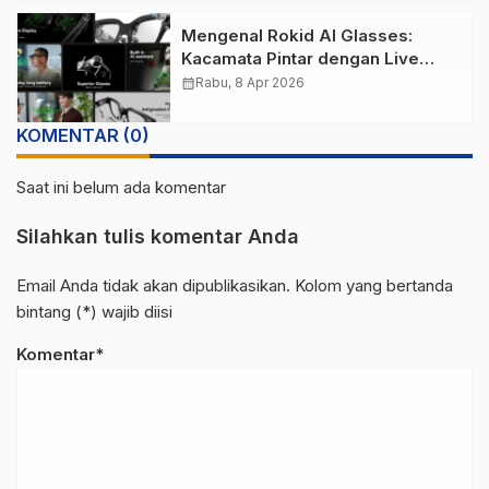
Mengenal Rokid AI Glasses:
Kacamata Pintar dengan Live
Translate dan Kamera Sony 12MP
calendar_month
Rabu, 8 Apr 2026
KOMENTAR (0)
Saat ini belum ada komentar
Silahkan tulis komentar Anda
Email Anda tidak akan dipublikasikan. Kolom yang bertanda
bintang (*) wajib diisi
Komentar*