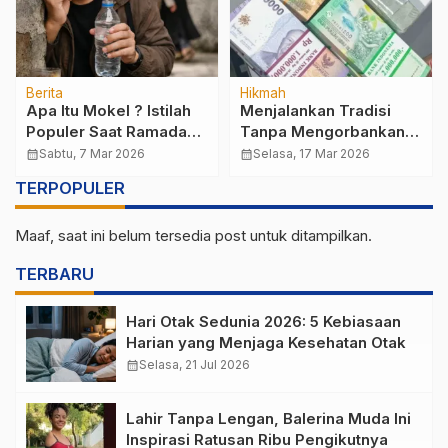
Berita
Hikmah
Apa Itu Mokel ? Istilah
Menjalankan Tradisi
Populer Saat Ramadan
Tanpa Mengorbankan
yang Sering Dipakai
Syariat: Panduan
calendar_month
Sabtu, 7 Mar 2026
calendar_month
Selasa, 17 Mar 2026
Anak kekinian
Lengkap Budaya Tukar
TERPOPULER
Uang Baru untuk THR
Lebaran
Maaf, saat ini belum tersedia post untuk ditampilkan.
TERBARU
Hari Otak Sedunia 2026: 5 Kebiasaan
Harian yang Menjaga Kesehatan Otak
calendar_month
Selasa, 21 Jul 2026
Lahir Tanpa Lengan, Balerina Muda Ini
Inspirasi Ratusan Ribu Pengikutnya