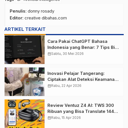
Penulis
: donny rosady
Editor
: creative dibahas.com
ARTIKEL TERKAIT
Cara Pakai ChatGPT Bahasa
Indonesia yang Benar: 7 Tips Biar
Hasilnya Nggak Zonk
calendar_month
Sabtu, 30 Mei 2026
Inovasi Pelajar Tangerang:
Ciptakan Alat Deteksi Keamanan
Makan Bergizi Gratis Berbasis AI
calendar_month
Rabu, 22 Apr 2026
Review Ventuz Z4 AI: TWS 300
Ribuan yang Bisa Translate 144
Bahasa
calendar_month
Rabu, 15 Apr 2026