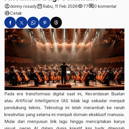
account_circle
calendar_month
visibility
comment
donny rosady
Rabu, 11 Feb 2026
77
0 komentar
print
Cetak
Pada era transformasi digital saat ini, Kecerdasan Buatan
atau
Artificial Intelligence
(AI) tidak lagi sekadar menjadi
pendukung teknis. Teknologi ini telah merambah ke ranah
kreativitas yang selama ini menjadi domain eksklusif manusia.
Mulai dari menyusun lirik lagu hingga menciptakan karya
visual, peran AI dalam dunia kreatif kini hadir ditengah