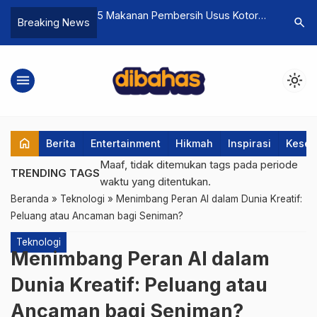
t: Solusi
5 Makanan Pembersih Usus Kotor
Mengulas Potensi Ubi 
search
Breaking News
an Secara
Secara Alami Tanpa Obat Pencahar
Manfaat, dan Pandu
menu
light_mode
home
Berita
Entertainment
Hikmah
Inspirasi
Keseh
Maaf, tidak ditemukan tags pada periode
TRENDING TAGS
waktu yang ditentukan.
Beranda
»
Teknologi
»
Menimbang Peran AI dalam Dunia Kreatif:
Peluang atau Ancaman bagi Seniman?
Teknologi
Menimbang Peran AI dalam
Dunia Kreatif: Peluang atau
Ancaman bagi Seniman?