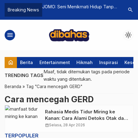
k Sejarah di
JOMO: Seni Menikmati Hidup Tanpa
Mengenang
search
Breaking News
 Korea: Kolaborasi
Perlu Tahu Segalanya
Sutrisno
il Album ‘DEADLINE’
Wakil Pre
Berpulan
menu
light_mode
home
Berita
Entertainment
Hikmah
Inspirasi
Keseh
Maaf, tidak ditemukan tags pada periode
TRENDING TAGS
waktu yang ditentukan.
Beranda
»
Tag "Cara mencegah GERD"
Cara mencegah GERD
Rahasia Medis Tidur Miring ke
Kanan: Cara Alami Detoks Otak dan
Jantung Menurut Sains & Sunnah
calendar_month
Selasa, 28 Apr 2026
TERPOPULER