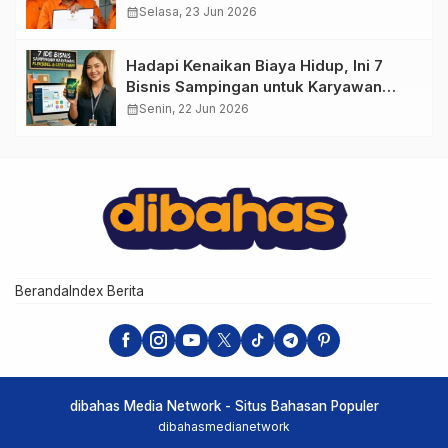
calendar_month
Selasa, 23 Jun 2026
Hadapi Kenaikan Biaya Hidup, Ini 7
Bisnis Sampingan untuk Karyawan
yang Waktunya Sempit
calendar_month
Senin, 22 Jun 2026
Beranda
Index Berita
dibahas Media Network - Situs Bahasan Populer
dibahasmedianetwork