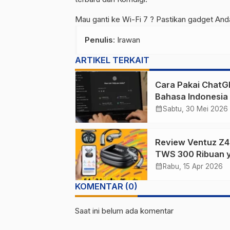
Mau ganti ke Wi-Fi 7 ? Pastikan gadget An
Penulis
: Irawan
ARTIKEL TERKAIT
Cara Pakai Chat
Bahasa Indonesia
Benar: 7 Tips Biar
calendar_month
Sabtu, 30 Mei 2026
Hasilnya Nggak Z
Review Ventuz Z4 
TWS 300 Ribuan 
Bisa Translate 14
calendar_month
Rabu, 15 Apr 2026
Bahasa
KOMENTAR (0)
Saat ini belum ada komentar