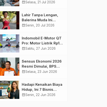
Harian yang Menjaga
calendar_month
Selasa, 21 Jul 2026
Kesehatan Otak
Lahir Tanpa Lengan,
Balerina Muda Ini
Inspirasi Ratusan Ribu
calendar_month
Senin, 20 Jul 2026
Pengikutnya
Indomobil E-Motor QT
Pro: Motor Listrik Rp18
Jutaan yang Bikin
calendar_month
Sabtu, 27 Jun 2026
Penasaran
Sensus Ekonomi 2026
Resmi Dimulai, BPS
Tambah Tiga Sektor
calendar_month
Selasa, 23 Jun 2026
Baru
Hadapi Kenaikan Biaya
Hidup, Ini 7 Bisnis
Sampingan untuk
calendar_month
Senin, 22 Jun 2026
Karyawan yang
Waktunya Sempit