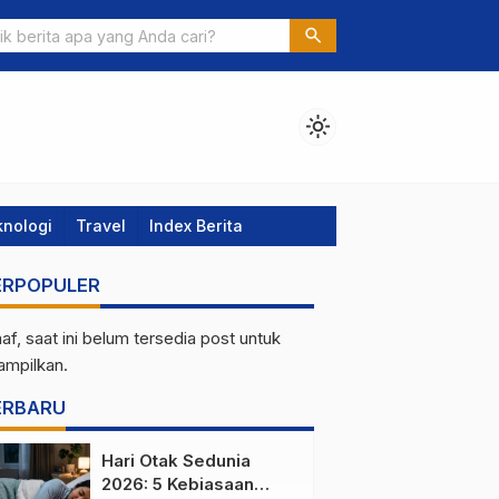
baru Maret 2026 yang Wajib Masuk List Belanja: Dari Crimson Des
search
kemon
light_mode
knologi
Travel
Index Berita
ERPOPULER
af, saat ini belum tersedia post untuk
tampilkan.
ERBARU
Hari Otak Sedunia
2026: 5 Kebiasaan