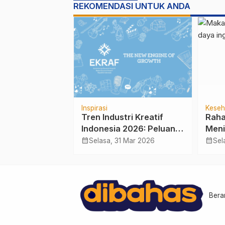
REKOMENDASI UNTUK ANDA
Inspirasi
Keseh
62 Ribu Warga
Tren Industri Kreatif
Raha
iskin dalam
Indonesia 2026: Peluang
Meni
kibat Penyakit
Emas Menghasilkan Cuan
Inga
calendar_month
calendar_month
9 Apr 2026
Selasa, 31 Mar 2026
Sel
ik
di Era Digital
yang
Otak
Bera