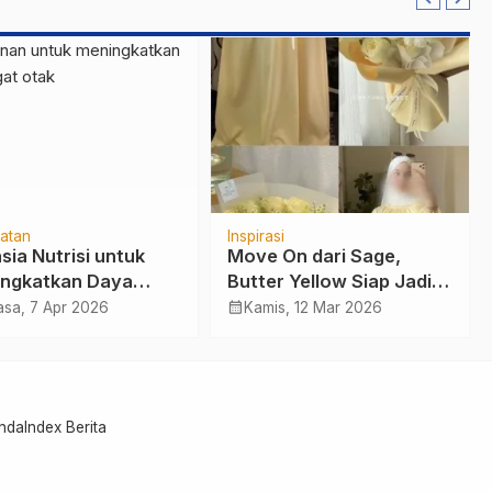
atan
Inspirasi
sia Nutrisi untuk
Move On dari Sage,
ngkatkan Daya
Butter Yellow Siap Jadi
t: Makanan Apa Saja
Primadona Baru di
calendar_month
asa, 7 Apr 2026
Kamis, 12 Mar 2026
 Menyehatkan
Lebaran 2026
?
nda
Index Berita