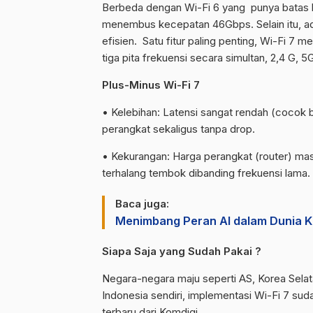
Berbeda dengan Wi-Fi 6 yang punya batas 
menembus kecepatan 46Gbps. Selain itu, ada
efisien. Satu fitur paling penting, Wi-Fi 7 m
tiga pita frekuensi secara simultan, 2,4 G, 5
Plus-Minus Wi-Fi 7
• Kelebihan: Latensi sangat rendah (cocok
perangkat sekaligus tanpa drop.
• Kekurangan: Harga perangkat (router) mas
terhalang tembok dibanding frekuensi lama.
Baca juga:
Menimbang Peran AI dalam Dunia K
Siapa Saja yang Sudah Pakai ?
Negara-negara maju seperti AS, Korea Selata
Indonesia sendiri, implementasi Wi-Fi 7 suda
terbaru dari Komdigi.