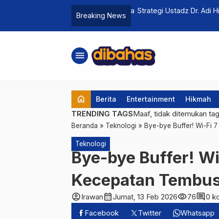
Mie Instan dan Cara Menanggulanginya
Strategi Ustadz Dr. Adi Hid
Breaking News
Terakhir Bulan Ramadhan
menu
home
Berita
Entertainment
Hikmah
TRENDING TAGS
Maaf, tidak ditemukan ta
Beranda
»
Teknologi
»
Bye-bye Buffer! Wi-Fi 
Teknologi
Bye-bye Buffer! Wi
Kecepatan Tembus
account_circle
calendar_month
visibility
comment
Irawan
Jumat, 13 Feb 2026
76
0 k
Facebook
Twitter
Whatsapp