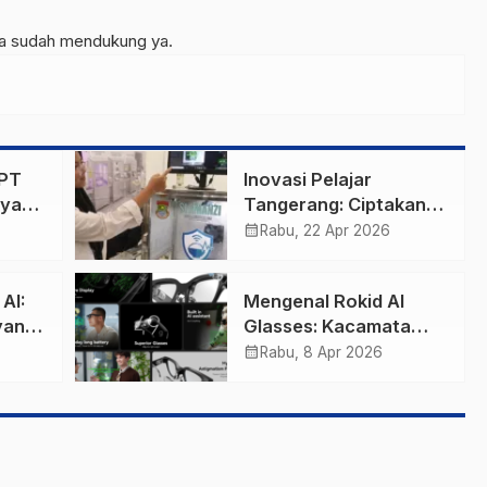
da sudah mendukung ya.
GPT
Inovasi Pelajar
 yang
Tangerang: Ciptakan
Alat Deteksi Keamanan
calendar_month
Rabu, 22 Apr 2026
onk
Makan Bergizi Gratis
Berbasis AI
AI:
Mengenal Rokid AI
yang
Glasses: Kacamata
4
Pintar dengan Live
calendar_month
Rabu, 8 Apr 2026
Translate dan Kamera
Sony 12MP