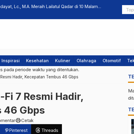
ayat, Lc., M.A. Meraih Lailatul Qadar di 10 Malam
7 Game Ter
hingga Po
Inspirasi
Kesehatan
Kuliner
Olahraga
Otomotif
Te
gs pada periode waktu yang ditentukan.
T
7 Resmi Hadir, Kecepatan Tembus 46 Gbps
Ma
-Fi 7 Resmi Hadir,
di
 46 Gbps
T
print
omentar
Cetak
Pinterest
Threads