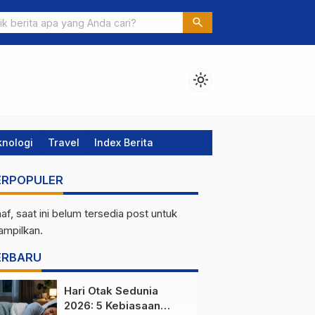
is Tidur Miring ke Kanan: Cara Alami Detoks Otak dan Jantung
search
ins & Sunnah
light_mode
knologi
Travel
Index Berita
ERPOPULER
af, saat ini belum tersedia post untuk
tampilkan.
ERBARU
Hari Otak Sedunia
2026: 5 Kebiasaan