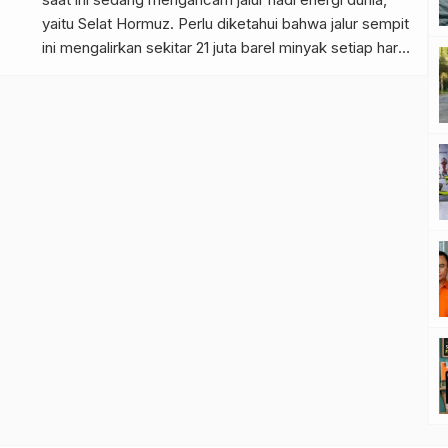
yaitu Selat Hormuz. Perlu diketahui bahwa jalur sempit
ini mengalirkan sekitar 21 juta barel minyak setiap hari.
Oleh karena itu, bagi Indonesia, penutupan jalur ini
bukan sekadar berita luar negeri, melainkan ancaman
nyata bagi stabilitas ekonomi nasional. Lalu bagaimana
dengan […]