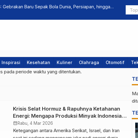
: Gebrakan Baru Sepak Bola Dunia, Persiapan, hingga
Rahasia Med
Menurut Sa
Inspirasi
Kesehatan
Kuliner
Olahraga
Otomotif
Te
gs pada periode waktu yang ditentukan.
T
Ma
di
Krisis Selat Hormuz & Rapuhnya Ketahanan
T
Energi: Mengapa Produksi Minyak Indonesia
Belum Mandiri?
calendar_month
Rabu, 4 Mar 2026
Ketegangan antara Amerika Serikat, Israel, dan Iran
saat ini sedang mengancam jalur nadi energi dunia,