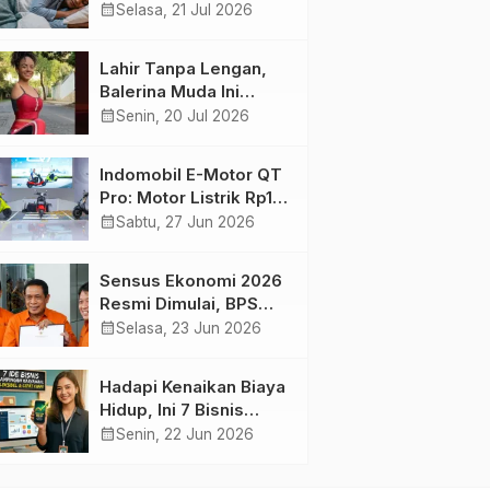
Harian yang Menjaga
calendar_month
Selasa, 21 Jul 2026
Kesehatan Otak
Lahir Tanpa Lengan,
Balerina Muda Ini
Inspirasi Ratusan Ribu
calendar_month
Senin, 20 Jul 2026
Pengikutnya
Indomobil E-Motor QT
Pro: Motor Listrik Rp18
Jutaan yang Bikin
calendar_month
Sabtu, 27 Jun 2026
Penasaran
Sensus Ekonomi 2026
Resmi Dimulai, BPS
Tambah Tiga Sektor
calendar_month
Selasa, 23 Jun 2026
Baru
Hadapi Kenaikan Biaya
Hidup, Ini 7 Bisnis
Sampingan untuk
calendar_month
Senin, 22 Jun 2026
Karyawan yang
Waktunya Sempit