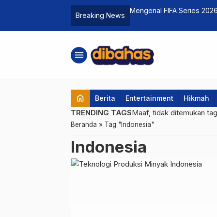
k Kenyamanan Mudik Lebaran 2026
Mengenal FIFA Series 2026
Breaking News
Jadwal Lengkap
menu
home
Berita
Entertainment
Hikmah
TRENDING TAGS
Maaf, tidak ditemukan ta
Beranda
»
Tag "Indonesia"
Indonesia