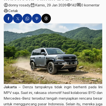
account_circle
calendar_month
visibility
comment
donny rosady
Kamis, 29 Jan 2026
142
0 komentar
print
Cetak
Jakarta
– Denza tampaknya tidak ingin berhenti pada lini
MPV saja. Saat ini, raksasa otomotif hasil kolaborasi BYD dan
Mercedes-Benz tersebut tengah menyiapkan rencana besar
untuk mengguncang pasar Indonesia. Selain itu, mereka juga