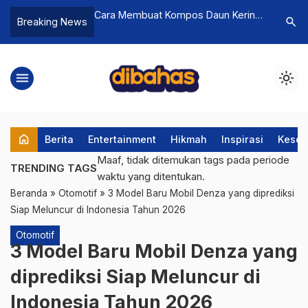
uat Kompos Daun Kering
Profil Lengkap Gofar Hilman:
Ano
search
Breaking News
 & Molase: Murah dan
Transformasi “Anak Punk” Menjadi
Ket
Mogul Industri Kreatif di 2026
Har
menu
light_mode
home
Berita
Entertainment
Hikmah
Inspirasi
Keseh
Maaf, tidak ditemukan tags pada periode
TRENDING TAGS
waktu yang ditentukan.
Beranda
»
Otomotif
»
3 Model Baru Mobil Denza yang diprediksi
Siap Meluncur di Indonesia Tahun 2026
Otomotif
3 Model Baru Mobil Denza yang
diprediksi Siap Meluncur di
Indonesia Tahun 2026