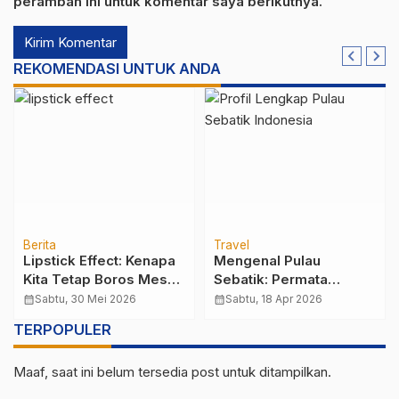
peramban ini untuk komentar saya berikutnya.
REKOMENDASI UNTUK ANDA
Berita
Travel
Lipstick Effect: Kenapa
Mengenal Pulau
Kita Tetap Boros Meski
Sebatik: Permata
Ekonomi Lagi Susah?
Perbatasan yang
calendar_month
Sabtu, 30 Mei 2026
calendar_month
Sabtu, 18 Apr 2026
Terbelah Dua Negara
TERPOPULER
Maaf, saat ini belum tersedia post untuk ditampilkan.