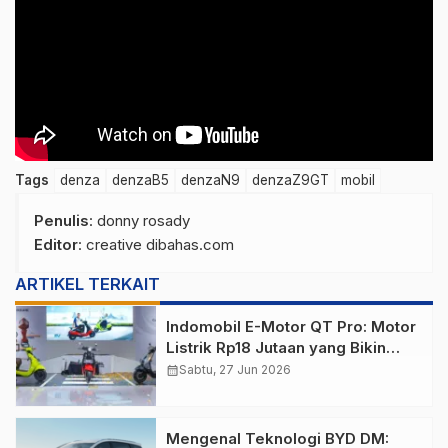
Tags
denza
denzaB5
denzaN9
denzaZ9GT
mobil
Penulis
: donny rosady
Editor
: creative dibahas.com
ARTIKEL TERKAIT
Indomobil E-Motor QT Pro: Motor
Listrik Rp18 Jutaan yang Bikin
Penasaran
calendar_month
Sabtu, 27 Jun 2026
Mengenal Teknologi BYD DM: