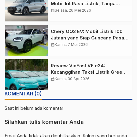
Mobil Irit Rasa Listrik, Tanpa
Khawatir Kehabisan Daya
calendar_month
Selasa, 26 Mei 2026
Chery QQ3 EV: Mobil Listrik 100
Jutaan yang Siap Guncang Pasar
LCGC Indonesia
calendar_month
Kamis, 7 Mei 2026
Review VinFast VF e34:
Kecanggihan Taksi Listrik Green
SM di Balik Tragedi Maut Bekasi
calendar_month
Kamis, 30 Apr 2026
KOMENTAR (0)
Saat ini belum ada komentar
Silahkan tulis komentar Anda
Email Anda tidak akan dipublikasikan. Kolom yang bertanda