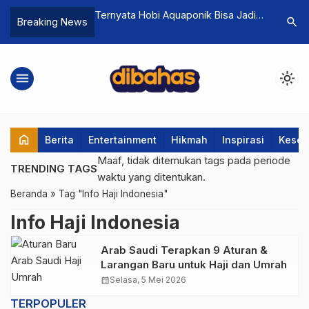
Biaya Hidup, Ini 7
Ternyata Hobi Aquaponik Bisa Jadi
Biografi 
search
Breaking News
an untuk Karyawan
Cuan: Ini Cara Memulainya dari Nol
Sang Pem
Sempit
menu
light_mode
home
Berita
Entertainment
Hikmah
Inspirasi
Keseh
Maaf, tidak ditemukan tags pada periode
TRENDING TAGS
waktu yang ditentukan.
Beranda
»
Tag "Info Haji Indonesia"
Info Haji Indonesia
Arab Saudi Terapkan 9 Aturan &
Larangan Baru untuk Haji dan Umrah
calendar_month
Selasa, 5 Mei 2026
TERPOPULER