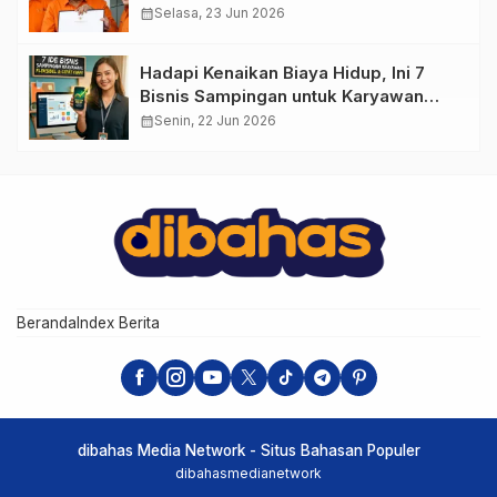
calendar_month
Selasa, 23 Jun 2026
Hadapi Kenaikan Biaya Hidup, Ini 7
Bisnis Sampingan untuk Karyawan
yang Waktunya Sempit
calendar_month
Senin, 22 Jun 2026
Beranda
Index Berita
dibahas Media Network - Situs Bahasan Populer
dibahasmedianetwork