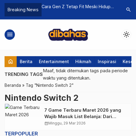
nho: Kisah Sang
Cara Gen Z Tetap Fit Meski Hidup
Antara K
search
Breaking News
enghibur Dunia
Super Sibuk
Menyelami
Inzaghi
menu
light_mode
home
Berita
Entertainment
Hikmah
Inspirasi
Keseh
Maaf, tidak ditemukan tags pada periode
TRENDING TAGS
waktu yang ditentukan.
Beranda
»
Tag "Nintendo Switch 2"
Nintendo Switch 2
7 Game Terbaru Maret 2026 yang
Wajib Masuk List Belanja: Dari
Crimson Desert hingga Pokemon
calendar_month
Minggu, 29 Mar 2026
TERPOPULER