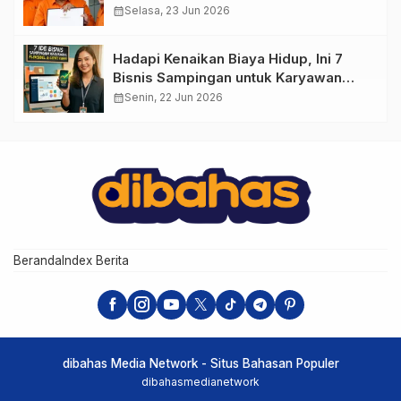
calendar_month
Selasa, 23 Jun 2026
Hadapi Kenaikan Biaya Hidup, Ini 7
Bisnis Sampingan untuk Karyawan
yang Waktunya Sempit
calendar_month
Senin, 22 Jun 2026
Beranda
Index Berita
dibahas Media Network - Situs Bahasan Populer
dibahasmedianetwork