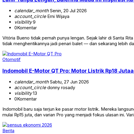
calendar_month
Senin, 20 Jul 2026
account_circle
Erni Wijaya
visibility
9
0
Komentar
Vitória Bueno tidak pernah punya lengan. Sejak lahir di Santa Rit
tidak menghentikannya jadi penari balet — dan sekarang lebih dar
Otomotif
Indomobil E-Motor QT Pro: Motor Listrik Rp18 Juta
calendar_month
Sabtu, 27 Jun 2026
account_circle
donny rosady
visibility
13
0
Komentar
Indomobil baru saja terjun ke pasar motor listrik. Mereka lang
mulai Rp15 juta, dan varian Pro yang menjadi fokus ulasan ini. V
Berita