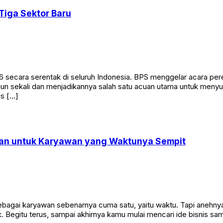
Tiga Sektor Baru
 secara serentak di seluruh Indonesia. BPS menggelar acara per
ahun sekali dan menjadikannya salah satu acuan utama untuk men
us […]
ngan untuk Karyawan yang Waktunya Sempit
ebagai karyawan sebenarnya cuma satu, yaitu waktu. Tapi anehnya,
ok. Begitu terus, sampai akhirnya kamu mulai mencari ide bisnis 