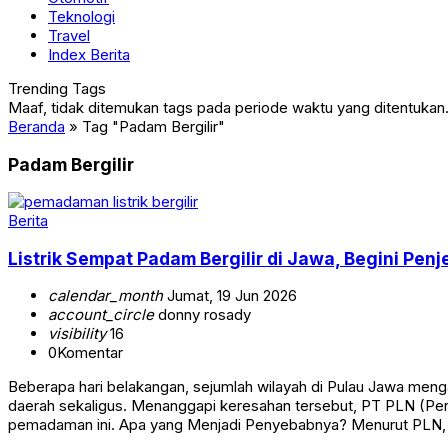
Teknologi
Travel
Index Berita
Trending Tags
Maaf, tidak ditemukan tags pada periode waktu yang ditentukan
Beranda
»
Tag "Padam Bergilir"
Padam Bergilir
Berita
Listrik Sempat Padam Bergilir di Jawa, Begini Pen
calendar_month
Jumat, 19 Jun 2026
account_circle
donny rosady
visibility
16
0
Komentar
Beberapa hari belakangan, sejumlah wilayah di Pulau Jawa meng
daerah sekaligus. Menanggapi keresahan tersebut, PT PLN (Pe
pemadaman ini. Apa yang Menjadi Penyebabnya? Menurut PLN,