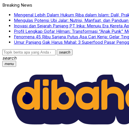
Breaking News
Mengenal Lebih Dalam Hukum Riba dalam Islam: Dalil, Prak
Mengulas Potensi Ubi Jalar: Nutrisi, Manfaat, dan Pandu
Inovasi dan Sejarah Panjang PT Inka: Menuju Era Kereta 
Profil Lengkap Gofar Hilman: Transformasi “Anak Punk” Men
Fenomena 45 Ribu Sarjana Putus Asa Cari Kerja: Gelar Ting
Umur Panjang Gak Harus Mahal: 3 Superfood Pasar Peng
search
search
menu