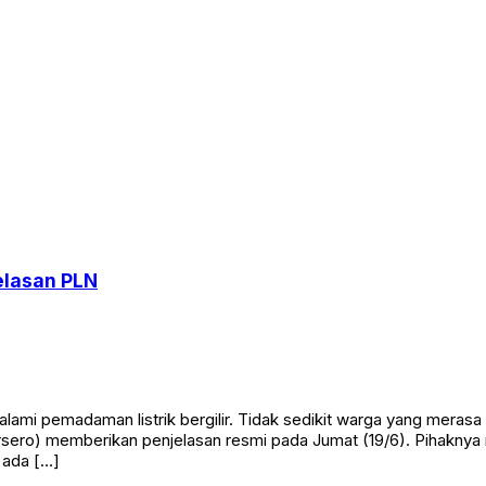
.
jelasan PLN
alami pemadaman listrik bergilir. Tidak sedikit warga yang mera
rsero) memberikan penjelasan resmi pada Jumat (19/6). Pihakny
 ada […]