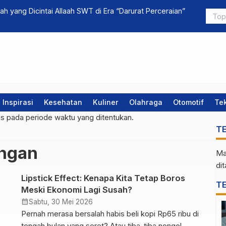
hah yang Dicintai Allaah SWT di Era “Darurat Perceraian”
Mengenal Le
Masa Depa
Inspirasi
Kesehatan
Kuliner
Olahraga
Otomotif
Te
gs pada periode waktu yang ditentukan.
T
ngan
Ma
di
Lipstick Effect: Kenapa Kita Tetap Boros
T
Meski Ekonomi Lagi Susah?
calendar_month
Sabtu, 30 Mei 2026
Pernah merasa bersalah habis beli kopi Rp65 ribu di
tengah bulan yang seret? Atau tiba-tiba nongol