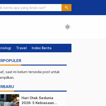
bih Dekat Penggunaan Solar Cell untuk Rumah Tinggal: Solusi Ene
search
n
light_mode
knologi
Travel
Index Berita
ERPOPULER
af, saat ini belum tersedia post untuk
tampilkan.
ERBARU
Hari Otak Sedunia
2026: 5 Kebiasaan