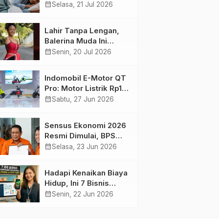
Harian yang Menjaga
calendar_month
Selasa, 21 Jul 2026
Kesehatan Otak
Lahir Tanpa Lengan,
Balerina Muda Ini
Inspirasi Ratusan Ribu
calendar_month
Senin, 20 Jul 2026
Pengikutnya
Indomobil E-Motor QT
Pro: Motor Listrik Rp18
Jutaan yang Bikin
calendar_month
Sabtu, 27 Jun 2026
Penasaran
Sensus Ekonomi 2026
Resmi Dimulai, BPS
Tambah Tiga Sektor
calendar_month
Selasa, 23 Jun 2026
Baru
Hadapi Kenaikan Biaya
Hidup, Ini 7 Bisnis
Sampingan untuk
calendar_month
Senin, 22 Jun 2026
Karyawan yang
Waktunya Sempit