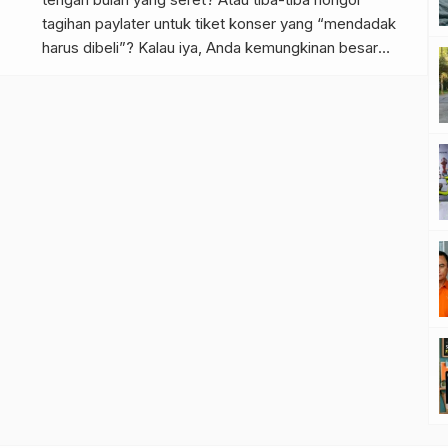
tagihan paylater untuk tiket konser yang “mendadak
harus dibeli”? Kalau iya, Anda kemungkinan besar
sedang kena lipstick effect. Menariknya, ini bukan
soal lemah iman. Sebaliknya, fenomena ini punya akar
psikologis dan ekonomi yang cukup dalam—dan
perencana keuangan. Apa Itu […]