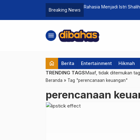
p Investasi Properti yang Bisa Bikin
Rahasia Menjadi Istri Shali
Breaking News
menu
home
Berita
Entertainment
Hikmah
TRENDING TAGS
Maaf, tidak ditemukan ta
Beranda
»
Tag "perencanaan keuangan"
perencanaan keua