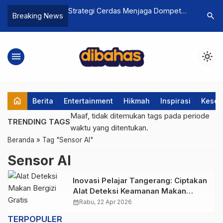
Dekat Biodiesel
Strategi Cerdas Menjaga Dompet
Memahami
search
Breaking News
diri Energi Masa
Tetap Sehat di Masa Sulit
Islam: Pe
menu
light_mode
home
Berita
Entertainment
Hikmah
Inspirasi
Keseh
Maaf, tidak ditemukan tags pada periode
TRENDING TAGS
waktu yang ditentukan.
Beranda
»
Tag "Sensor AI"
Sensor AI
Inovasi Pelajar Tangerang: Ciptakan
Alat Deteksi Keamanan Makan
Bergizi Gratis Berbasis AI
calendar_month
Rabu, 22 Apr 2026
TERPOPULER