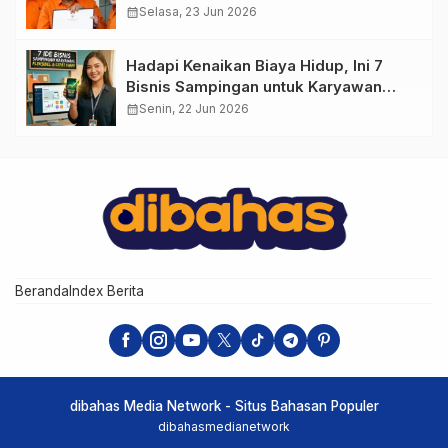
calendar_month
Selasa, 23 Jun 2026
Hadapi Kenaikan Biaya Hidup, Ini 7
Bisnis Sampingan untuk Karyawan
yang Waktunya Sempit
calendar_month
Senin, 22 Jun 2026
Beranda
Index Berita
dibahas Media Network - Situs Bahasan Populer
dibahasmedianetwork