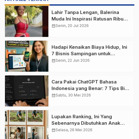
Lahir Tanpa Lengan, Balerina
Muda Ini Inspirasi Ratusan Ribu
Pengikutnya
calendar_month
Senin, 20 Jul 2026
Hadapi Kenaikan Biaya Hidup, Ini
7 Bisnis Sampingan untuk
Karyawan yang Waktunya Sempit
calendar_month
Senin, 22 Jun 2026
Cara Pakai ChatGPT Bahasa
Indonesia yang Benar: 7 Tips Biar
Hasilnya Nggak Zonk
calendar_month
Sabtu, 30 Mei 2026
Lupakan Ranking, Ini Yang
Sebenarnya Dibutuhkan Anak
Indonesia
calendar_month
Selasa, 26 Mei 2026