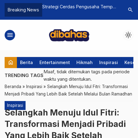
s Pengusaha Tempe
Mengenal Lebih Dekat Alessandro
Umur Pan
search
Breaking News
aikan Harga
Del Piero: Sang Pangeran Turin yang
Superfoo
an Lengkap dan
Tak Lekang oleh Waktu
& Whey
menu
light_mode
home
Berita
Entertainment
Hikmah
Inspirasi
Keseh
Maaf, tidak ditemukan tags pada periode
TRENDING TAGS
waktu yang ditentukan.
Beranda
»
Inspirasi
»
Selangkah Menuju Idul Fitri: Transformasi
Menjadi Pribadi Yang Lebih Baik Setelah Melalui Bulan Ramadhan
Inspirasi
Selangkah Menuju Idul Fitri:
Transformasi Menjadi Pribadi
Yang Lebih Baik Setelah