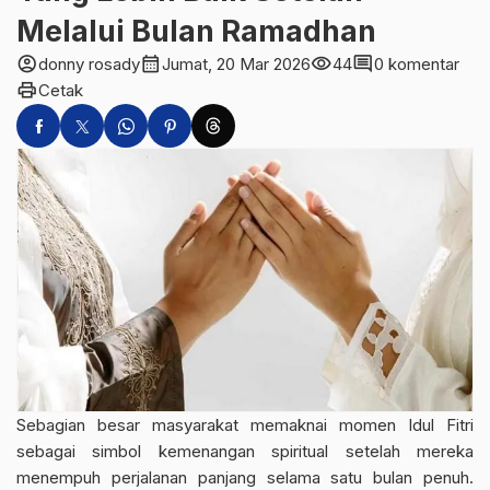
Melalui Bulan Ramadhan
account_circle
calendar_month
visibility
comment
donny rosady
Jumat, 20 Mar 2026
44
0 komentar
print
Cetak
Sebagian besar masyarakat memaknai
momen Idul Fitri
sebagai simbol kemenangan spiritual setelah mereka
menempuh perjalanan panjang selama satu bulan penuh.