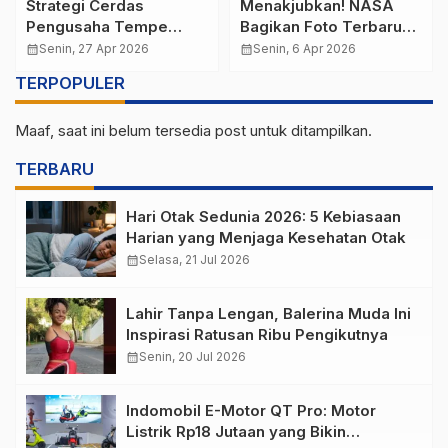
Strategi Cerdas
Menakjubkan! NASA
Pengusaha Tempe
Bagikan Foto Terbaru
Menghadapi Kenaikan
Bumi dari Kapsul Orion
calendar_month
Senin, 27 Apr 2026
calendar_month
Senin, 6 Apr 2026
Harga Kedelai: Panduan
dalam Misi Artemis 2
TERPOPULER
Lengkap dan Peluang
Bisnis
Maaf, saat ini belum tersedia post untuk ditampilkan.
TERBARU
Hari Otak Sedunia 2026: 5 Kebiasaan
Harian yang Menjaga Kesehatan Otak
calendar_month
Selasa, 21 Jul 2026
Lahir Tanpa Lengan, Balerina Muda Ini
Inspirasi Ratusan Ribu Pengikutnya
calendar_month
Senin, 20 Jul 2026
Indomobil E-Motor QT Pro: Motor
Listrik Rp18 Jutaan yang Bikin