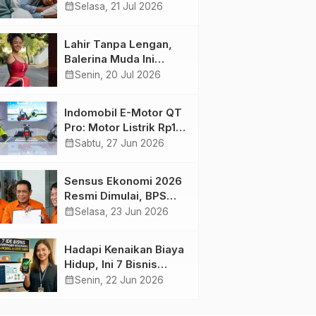
Harian yang Menjaga
calendar_month
Selasa, 21 Jul 2026
Kesehatan Otak
Lahir Tanpa Lengan,
Balerina Muda Ini
Inspirasi Ratusan Ribu
calendar_month
Senin, 20 Jul 2026
Pengikutnya
Indomobil E-Motor QT
Pro: Motor Listrik Rp18
Jutaan yang Bikin
calendar_month
Sabtu, 27 Jun 2026
Penasaran
Sensus Ekonomi 2026
Resmi Dimulai, BPS
Tambah Tiga Sektor
calendar_month
Selasa, 23 Jun 2026
Baru
Hadapi Kenaikan Biaya
Hidup, Ini 7 Bisnis
Sampingan untuk
calendar_month
Senin, 22 Jun 2026
Karyawan yang
Waktunya Sempit