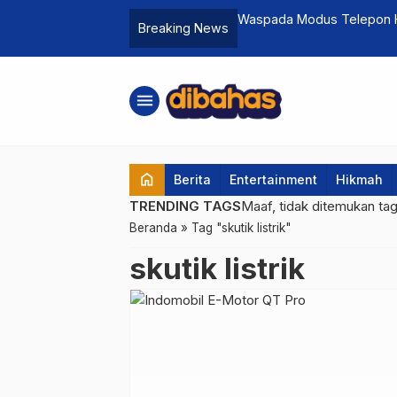
De’Savanna Restaurant Puncak
Waspada Modus Telepon He
Breaking News
Penipuan
menu
home
Berita
Entertainment
Hikmah
TRENDING TAGS
Maaf, tidak ditemukan ta
Beranda
»
Tag "skutik listrik"
skutik listrik