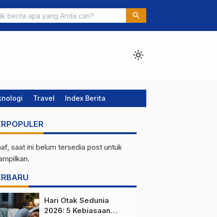
Tetap Fit Meski Hidup Super Sibuk
search
light_mode
knologi
Travel
Index Berita
ERPOPULER
af, saat ini belum tersedia post untuk
tampilkan.
ERBARU
Hari Otak Sedunia
2026: 5 Kebiasaan