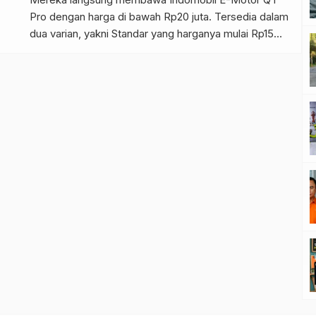
Pro dengan harga di bawah Rp20 juta. Tersedia dalam
dua varian, yakni Standar yang harganya mulai Rp15
juta, dan varian Pro yang menjadi fokus ulasan ini.
Varian Pro ini berharga Rp18,8 juta OTR Jakarta. Mirip
Angsa yang Mengerami Telur Kesan pertama […]