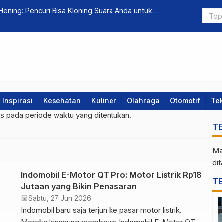
ning: Pencuri Bisa Kloning Suara Anda untuk
Cara Gen Z 
Inspirasi
Kesehatan
Kuliner
Olahraga
Otomotif
Te
gs pada periode waktu yang ditentukan.
T
Ma
di
Indomobil E-Motor QT Pro: Motor Listrik Rp18
T
Jutaan yang Bikin Penasaran
calendar_month
Sabtu, 27 Jun 2026
Indomobil baru saja terjun ke pasar motor listrik.
Mereka langsung membawa Indomobil E-Motor QT