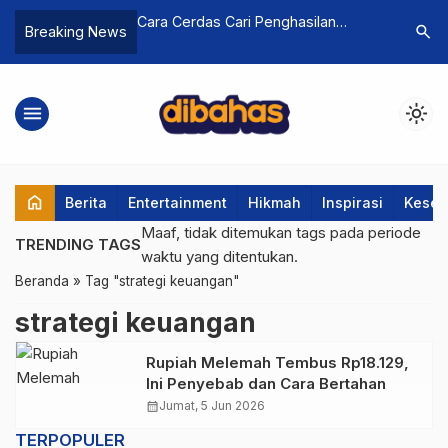
ng & Harga Minyak
Cara Cerdas Cari Penghasilan
Rupiah M
search
Breaking News
Purbaya Siapkan
Tambahan Tanpa Harus Resign
Ini Penye
 APBN
menu
light_mode
home
Berita
Entertainment
Hikmah
Inspirasi
Keseh
Maaf, tidak ditemukan tags pada periode
TRENDING TAGS
waktu yang ditentukan.
Beranda
»
Tag "strategi keuangan"
strategi keuangan
Rupiah Melemah Tembus Rp18.129,
Ini Penyebab dan Cara Bertahan
calendar_month
Jumat, 5 Jun 2026
TERPOPULER