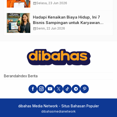
calendar_month
Selasa, 23 Jun 2026
Hadapi Kenaikan Biaya Hidup, Ini 7
Bisnis Sampingan untuk Karyawan
yang Waktunya Sempit
calendar_month
Senin, 22 Jun 2026
Beranda
Index Berita
dibahas Media Network - Situs Bahasan Populer
dibahasmedianetwork