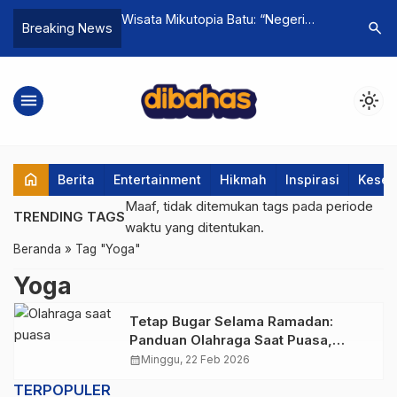
adahal Tak Banyak
Wisata Mikutopia Batu: “Negeri
Fenomena
search
Breaking News
Jadi Ini Tanda
Jamur” Viral di Lereng Gunung
Asa Cari K
l.
Arjuno
Kok Susa
menu
light_mode
home
Berita
Entertainment
Hikmah
Inspirasi
Keseh
Maaf, tidak ditemukan tags pada periode
TRENDING TAGS
waktu yang ditentukan.
Beranda
»
Tag "Yoga"
Yoga
Tetap Bugar Selama Ramadan:
Panduan Olahraga Saat Puasa,
Kapan Waktu Terbaiknya?
calendar_month
Minggu, 22 Feb 2026
TERPOPULER