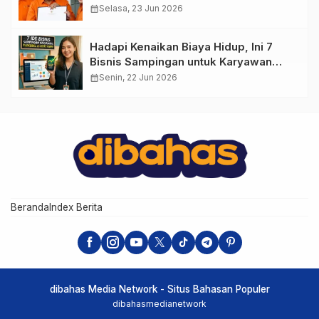
calendar_month
Selasa, 23 Jun 2026
Hadapi Kenaikan Biaya Hidup, Ini 7
Bisnis Sampingan untuk Karyawan
yang Waktunya Sempit
calendar_month
Senin, 22 Jun 2026
Beranda
Index Berita
dibahas Media Network - Situs Bahasan Populer
dibahasmedianetwork