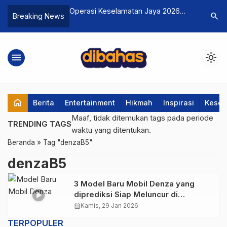
n AI dalam Dunia
Operasi Keselamatan Jaya 2026
Menjelaj
search
Breaking News
g atau Ancaman bagi
Resmi Mulai: Polisi Incar Pelawan
Destinasi
Arus hingga Knalpot Brong
di Jantu
menu
light_mode
home
Berita
Entertainment
Hikmah
Inspirasi
Keseh
Maaf, tidak ditemukan tags pada periode
TRENDING TAGS
waktu yang ditentukan.
Beranda
»
Tag "denzaB5"
denzaB5
3 Model Baru Mobil Denza yang
diprediksi Siap Meluncur di
Indonesia Tahun 2026
calendar_month
Kamis, 29 Jan 2026
TERPOPULER