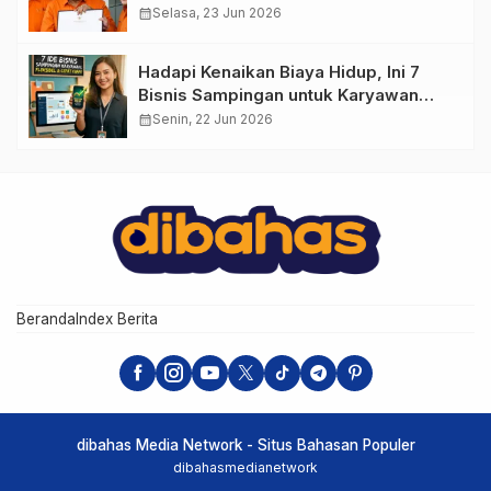
calendar_month
Selasa, 23 Jun 2026
Hadapi Kenaikan Biaya Hidup, Ini 7
Bisnis Sampingan untuk Karyawan
yang Waktunya Sempit
calendar_month
Senin, 22 Jun 2026
Beranda
Index Berita
dibahas Media Network - Situs Bahasan Populer
dibahasmedianetwork