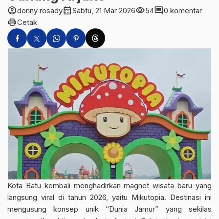
account_circle
calendar_month
visibility
comment
donny rosady
Sabtu, 21 Mar 2026
54
0 komentar
print
Cetak
Kota Batu kembali menghadirkan magnet wisata baru yang
langsung viral di tahun 2026, yaitu
Mikutopia
. Destinasi ini
mengusung konsep unik “Dunia Jamur” yang sekilas