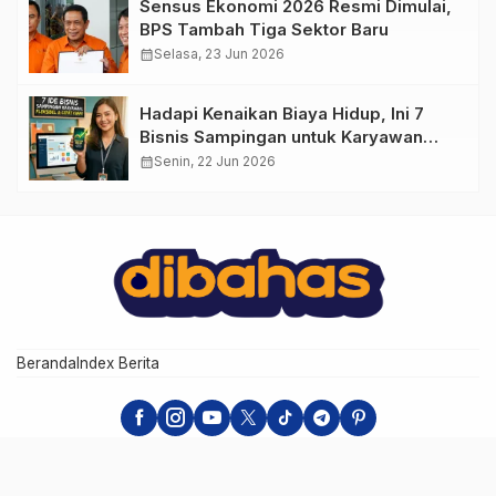
Sensus Ekonomi 2026 Resmi Dimulai,
BPS Tambah Tiga Sektor Baru
calendar_month
Selasa, 23 Jun 2026
Hadapi Kenaikan Biaya Hidup, Ini 7
Bisnis Sampingan untuk Karyawan
yang Waktunya Sempit
calendar_month
Senin, 22 Jun 2026
Beranda
Index Berita
dibahas Media Network - Situs Bahasan Populer