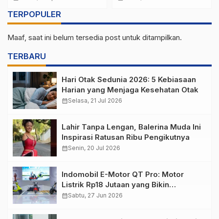
Modal Kecil
Anak kekinian
TERPOPULER
Maaf, saat ini belum tersedia post untuk ditampilkan.
TERBARU
Hari Otak Sedunia 2026: 5 Kebiasaan
Harian yang Menjaga Kesehatan Otak
calendar_month
Selasa, 21 Jul 2026
Lahir Tanpa Lengan, Balerina Muda Ini
Inspirasi Ratusan Ribu Pengikutnya
calendar_month
Senin, 20 Jul 2026
Indomobil E-Motor QT Pro: Motor
Listrik Rp18 Jutaan yang Bikin
Penasaran
calendar_month
Sabtu, 27 Jun 2026