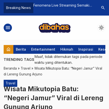
Tidak Agresif di
Fenomena Live Streaming Semakin
7 Rekome
search
Breaking News
enguak Strategi
Marak di Sekitar Kita: Simak
2026: Dar
n Respons Terhadap
Panduan Lengkap dan Cara Menarik
Profesion
Penonton Agar Raup Cuan
menu
light_mode
home
Berita
Entertainment
Hikmah
Inspirasi
Keseh
Maaf, tidak ditemukan tags pada periode
TRENDING TAGS
waktu yang ditentukan.
Beranda
»
Travel
»
Wisata Mikutopia Batu: “Negeri Jamur” Viral
di Lereng Gunung Arjuno
Travel
Wisata Mikutopia Batu:
“Negeri Jamur” Viral di Lereng
Gunung Arjuno