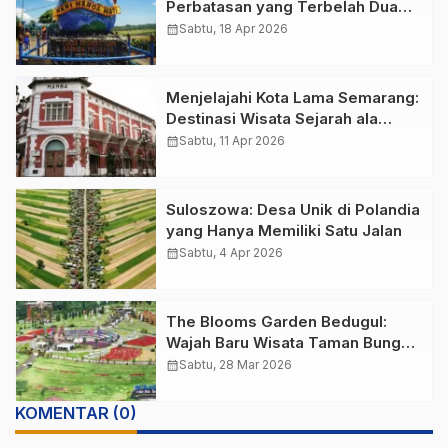
Perbatasan yang Terbelah Dua
Negara
calendar_month
Sabtu, 18 Apr 2026
Menjelajahi Kota Lama Semarang:
Destinasi Wisata Sejarah ala
Eropa di Jantung Jawa Tengah
calendar_month
Sabtu, 11 Apr 2026
Suloszowa: Desa Unik di Polandia
yang Hanya Memiliki Satu Jalan
calendar_month
Sabtu, 4 Apr 2026
The Blooms Garden Bedugul:
Wajah Baru Wisata Taman Bunga
Terbesar di Bali
calendar_month
Sabtu, 28 Mar 2026
KOMENTAR (0)