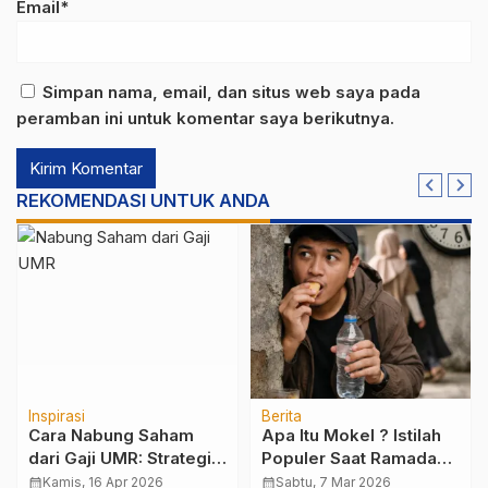
Email*
Simpan nama, email, dan situs web saya pada
peramban ini untuk komentar saya berikutnya.
REKOMENDASI UNTUK ANDA
Inspirasi
Berita
Cara Nabung Saham
Apa Itu Mokel ? Istilah
dari Gaji UMR: Strategi
Populer Saat Ramadan
Membangun Aset
yang Sering Dipakai
calendar_month
Kamis, 16 Apr 2026
calendar_month
Sabtu, 7 Mar 2026