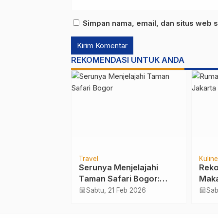
Simpan nama, email, dan situs web s
REKOMENDASI UNTUK ANDA
Travel
Kuline
kok Elektrik
Serunya Menjelajahi
Reko
hatan
Taman Safari Bogor:
Maka
Mulai Safari Journey
Pali
calendar_month
calendar_month
ul 2025
Sabtu, 21 Feb 2026
Sab
Hingga Istana Panda
Pua
Yang Estetik