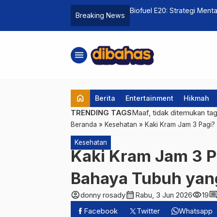
at Kemandirian Energi Pengganti
Hadapi Kenaikan Biaya Hid
Breaking News
…
Waktunya Sempit
menu
home
Berita
Entertainment
Hikmah
TRENDING TAGS
Maaf, tidak ditemukan ta
Beranda
»
Kesehatan
»
Kaki Kram Jam 3 Pagi
Kesehatan
Kaki Kram Jam 3 P
Bahaya Tubuh yan
account_circle
calendar_month
visibility
comme
donny rosady
Rabu, 3 Jun 2026
19
Facebook
Twitter
Whatsapp