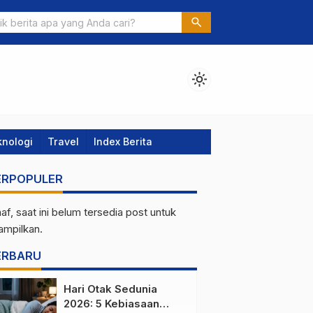
t per Bulan oleh Pemkot Samarinda, Simak Detail Spesifikasi dan
search
 Rover Defender
light_mode
knologi
Travel
Index Berita
ERPOPULER
af, saat ini belum tersedia post untuk
tampilkan.
ERBARU
Hari Otak Sedunia
2026: 5 Kebiasaan