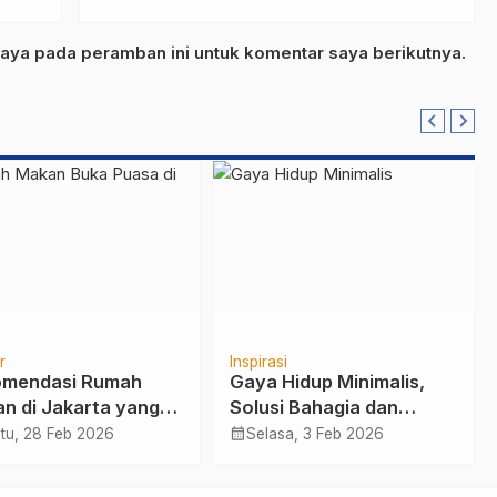
aya pada peramban ini untuk komentar saya berikutnya.
r
Inspirasi
mendasi Rumah
Gaya Hidup Minimalis,
n di Jakarta yang
Solusi Bahagia dan
ng Ramai untuk Buka
Hemat di Era Modern
calendar_month
tu, 28 Feb 2026
Selasa, 3 Feb 2026
sa
2026