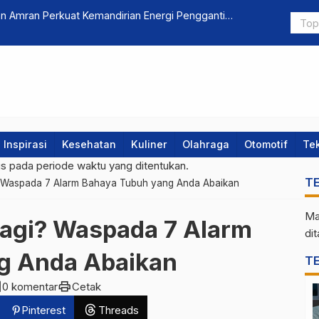
up, Ini 7 Bisnis Sampingan untuk Karyawan yang
Disewa 160j
Harga Land
Inspirasi
Kesehatan
Kuliner
Olahraga
Otomotif
Te
gs pada periode waktu yang ditentukan.
T
? Waspada 7 Alarm Bahaya Tubuh yang Anda Abaikan
Ma
agi? Waspada 7 Alarm
di
g Anda Abaikan
T
nt
print
0 komentar
Cetak
Pinterest
Threads