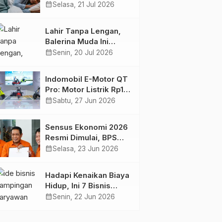
Harian yang Menjaga
calendar_month
Selasa, 21 Jul 2026
Kesehatan Otak
Lahir Tanpa Lengan,
Balerina Muda Ini
Inspirasi Ratusan Ribu
calendar_month
Senin, 20 Jul 2026
Pengikutnya
Indomobil E-Motor QT
Pro: Motor Listrik Rp18
Jutaan yang Bikin
calendar_month
Sabtu, 27 Jun 2026
Penasaran
Sensus Ekonomi 2026
Resmi Dimulai, BPS
Tambah Tiga Sektor
calendar_month
Selasa, 23 Jun 2026
Baru
Hadapi Kenaikan Biaya
Hidup, Ini 7 Bisnis
Sampingan untuk
calendar_month
Senin, 22 Jun 2026
Karyawan yang
Waktunya Sempit