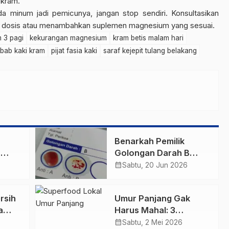
 kram.
da minum jadi pemicunya, jangan stop sendiri. Konsultasikan
 dosis atau menambahkan suplemen magnesium yang sesuai.
m 3 pagi
kekurangan magnesium
kram betis malam hari
bab kaki kram
pijat fasia kaki
saraf kejepit tulang belakang
Benarkah Pemilik
n
Golongan Darah B
aga
Lebih Awet Muda? Ini
calendar_month
Sabtu, 20 Jun 2026
Penjelasannya
rsih
Umur Panjang Gak
a
Harus Mahal: 3
Superfood Pasar
calendar_month
Sabtu, 2 Mei 2026