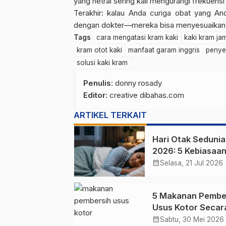
yang netral sering kali mengurangi frekuensi
Terakhir: kalau Anda curiga obat yang An
dengan dokter—mereka bisa menyesuaikan
Tags
cara mengatasi kram kaki
kaki kram ja
kram otot kaki
manfaat garam inggris
penye
solusi kaki kram
Penulis
: donny rosady
Editor
: creative dibahas.com
ARTIKEL TERKAIT
Hari Otak Sedunia
2026: 5 Kebiasaa
Harian yang Menj
calendar_month
Selasa, 21 Jul 2026
Kesehatan Otak
5 Makanan Pembe
Usus Kotor Secar
Alami Tanpa Obat
calendar_month
Sabtu, 30 Mei 2026