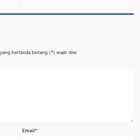
Pengganti Salmon &
Whey
yang bertanda bintang (*) wajib diisi
Email*