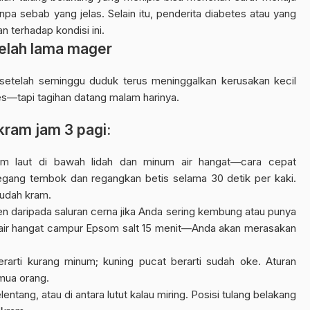
npa sebab yang jelas. Selain itu, penderita diabetes atau yang
n terhadap kondisi ini.
elah lama mager
setelah seminggu duduk terus meninggalkan kerusakan kecil
tes—tapi tagihan datang malam harinya.
kram jam 3 pagi:
am laut di bawah lidah dan minum air hangat—cara cepat
pegang tembok dan regangkan betis selama 30 detik per kaki.
sudah kram.
en daripada saluran cerna jika Anda sering kembung atau punya
 air hangat campur Epsom salt 15 menit—Anda akan merasakan
berarti kurang minum; kuning pucat berarti sudah oke. Aturan
emua orang.
elentang, atau di antara lutut kalau miring. Posisi tulang belakang