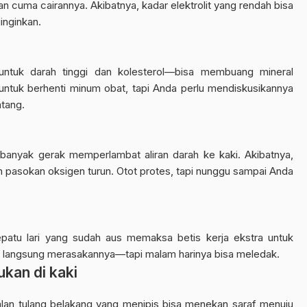
an cuma cairannya. Akibatnya, kadar elektrolit yang rendah bisa
inginkan.
untuk darah tinggi dan kolesterol—bisa membuang mineral
n untuk berhenti minum obat, tapi Anda perlu mendiskusikannya
atang.
 banyak gerak memperlambat aliran darah ke kaki. Akibatnya,
pasokan oksigen turun. Otot protes, tapi nunggu sampai Anda
epatu lari yang sudah aus memaksa betis kerja ekstra untuk
 langsung merasakannya—tapi malam harinya bisa meledak.
kan di kaki
alan tulang belakang yang menipis bisa menekan saraf menuju