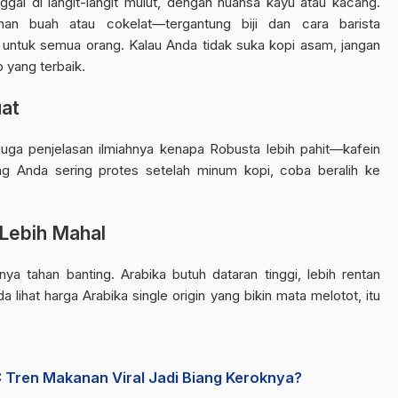
nggal di langit-langit mulut, dengan nuansa kayu atau kacang.
an buah atau cokelat—tergantung biji dan cara barista
 untuk semua orang. Kalau Anda tidak suka kopi asam, jangan
 yang terbaik.
uat
juga penjelasan ilmiahnya kenapa Robusta lebih pahit—kafein
g Anda sering protes setelah minum kopi, coba beralih ke
 Lebih Mahal
a tahan banting. Arabika butuh dataran tinggi, lebih rentan
a lihat harga Arabika single origin yang bikin mata melotot, itu
Z: Tren Makanan Viral Jadi Biang Keroknya?