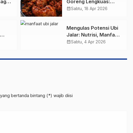
 agar
Goreng Lengkuas:
Gurih, Empuk, dan Bisa
calendar_month
Sabtu, 18 Apr 2026
Frozen Food!
Mengulas Potensi Ubi
Jalar: Nutrisi, Manfaat,
a di
dan Panduan
calendar_month
Sabtu, 4 Apr 2026
Mengolahnya
yang bertanda bintang (*) wajib diisi