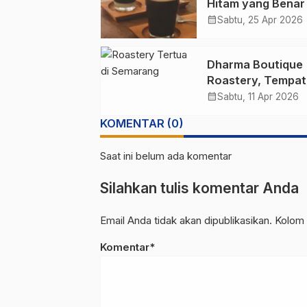
Hitam yang Benar
10x Lebih Nikmat
calendar_month
Sabtu, 25 Apr 2026
Dharma Boutique
Roastery, Tempat
Sangrai Kopi Tertu
calendar_month
Sabtu, 11 Apr 2026
Semarang
KOMENTAR (0)
Saat ini belum ada komentar
Silahkan tulis komentar Anda
Email Anda tidak akan dipublikasikan. Kolom 
Komentar*