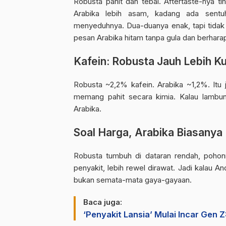
Robusta pahit dan tebal. Aftertaste-nya ti
Arabika lebih asam, kadang ada sentuh
menyeduhnya. Dua-duanya enak, tapi tidak
pesan Arabika hitam tanpa gula dan berharap
Kafein: Robusta Jauh Lebih K
Robusta ~2,2% kafein. Arabika ~1,2%. Itu 
memang pahit secara kimia. Kalau lambun
Arabika.
Soal Harga, Arabika Biasanya
Robusta tumbuh di dataran rendah, pohonny
penyakit, lebih rewel dirawat. Jadi kalau And
bukan semata-mata gaya-gayaan.
Baca juga:
‘Penyakit Lansia’ Mulai Incar Gen 