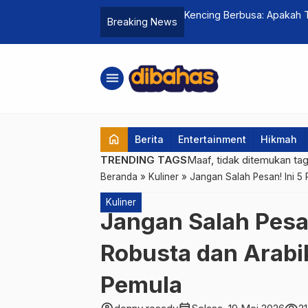
 Meski Ekonomi Lagi Susah?
Kencing Berbusa: Apakah T
Breaking News
Penyembuh
menu
home
Berita
Entertainment
Hikmah
TRENDING TAGS
Maaf, tidak ditemukan ta
Beranda
»
Kuliner
»
Jangan Salah Pesan! Ini 5
Kuliner
Jangan Salah Pesa
Robusta dan Arabi
Pemula