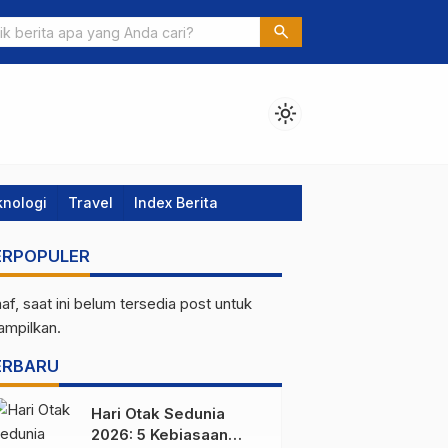
nomi 2026 Resmi Dimulai, BPS Tambah Tiga Sektor Baru
search
light_mode
knologi
Travel
Index Berita
ERPOPULER
af, saat ini belum tersedia post untuk
tampilkan.
ERBARU
Hari Otak Sedunia
2026: 5 Kebiasaan