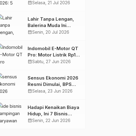
Harian yang Menjaga
calendar_month
Selasa, 21 Jul 2026
Kesehatan Otak
Lahir Tanpa Lengan,
Balerina Muda Ini
Inspirasi Ratusan Ribu
calendar_month
Senin, 20 Jul 2026
Pengikutnya
Indomobil E-Motor QT
Pro: Motor Listrik Rp18
Jutaan yang Bikin
calendar_month
Sabtu, 27 Jun 2026
Penasaran
Sensus Ekonomi 2026
Resmi Dimulai, BPS
Tambah Tiga Sektor
calendar_month
Selasa, 23 Jun 2026
Baru
Hadapi Kenaikan Biaya
Hidup, Ini 7 Bisnis
Sampingan untuk
calendar_month
Senin, 22 Jun 2026
Karyawan yang
Waktunya Sempit