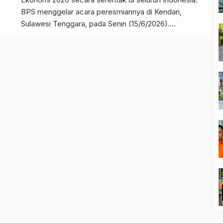
BPS menggelar acara peresmiannya di Kendari,
Sulawesi Tenggara, pada Senin (15/6/2026).
Pemerintah menggelar sensus ini setiap sepuluh tahun
sekali dan menjadikannya salah satu acuan utama
untuk menyusun kebijakan ekonomi nasional,
termasuk mendukung program hilirisasi industri yang
menjadi perhatian Presiden. Petugas sensus […]