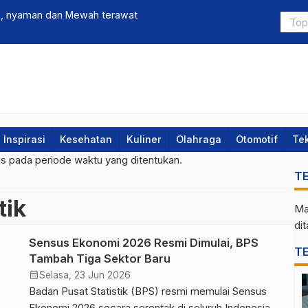
ia, nyaman dan Mewah terawat
Rahasia 50 
Bisnis yang
Inspirasi
Kesehatan
Kuliner
Olahraga
Otomotif
Te
gs pada periode waktu yang ditentukan.
T
tik
Ma
di
Sensus Ekonomi 2026 Resmi Dimulai, BPS
T
Tambah Tiga Sektor Baru
calendar_month
Selasa, 23 Jun 2026
Badan Pusat Statistik (BPS) resmi memulai Sensus
Ekonomi 2026 secara serentak di seluruh Indonesia.