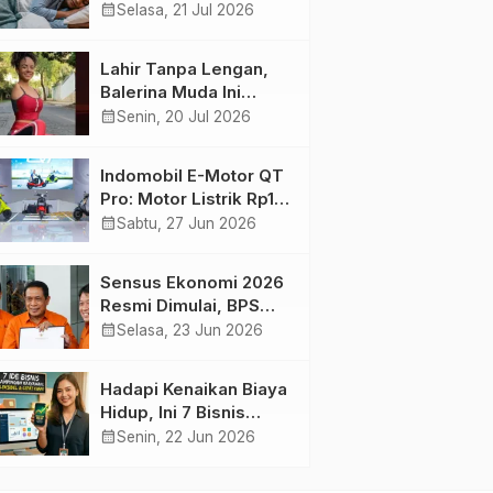
Harian yang Menjaga
calendar_month
Selasa, 21 Jul 2026
Kesehatan Otak
Lahir Tanpa Lengan,
Balerina Muda Ini
Inspirasi Ratusan Ribu
calendar_month
Senin, 20 Jul 2026
Pengikutnya
Indomobil E-Motor QT
Pro: Motor Listrik Rp18
Jutaan yang Bikin
calendar_month
Sabtu, 27 Jun 2026
Penasaran
Sensus Ekonomi 2026
Resmi Dimulai, BPS
Tambah Tiga Sektor
calendar_month
Selasa, 23 Jun 2026
Baru
Hadapi Kenaikan Biaya
Hidup, Ini 7 Bisnis
Sampingan untuk
calendar_month
Senin, 22 Jun 2026
Karyawan yang
Waktunya Sempit