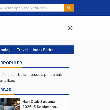
Tahun Kartika Sari Menguasai Pasar Oleh-Oleh Bandung: Strategi
search
 Tak Terkalahkan
light_mode
knologi
Travel
Index Berita
ERPOPULER
af, saat ini belum tersedia post untuk
tampilkan.
ERBARU
Hari Otak Sedunia
2026: 5 Kebiasaan