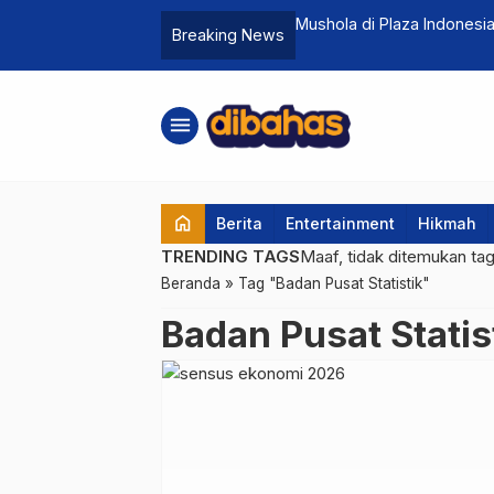
engendalikan Dunia.
Mushola di Plaza Indones
Breaking News
menu
home
Berita
Entertainment
Hikmah
TRENDING TAGS
Maaf, tidak ditemukan ta
Beranda
»
Tag "Badan Pusat Statistik"
Badan Pusat Statis