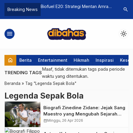
tap Kuat dan Lincah
Biofuel E20: Strategi Mentan Amran
Tragedi K
search
Breaking News
 Tahun
Perkuat Kemandirian Energi
Mesin Ken
Pengganti Pertalite
Rel?
menu
light_mode
home
Berita
Entertainment
Hikmah
Inspirasi
Keseh
Maaf, tidak ditemukan tags pada periode
TRENDING TAGS
waktu yang ditentukan.
Beranda
»
Tag "Legenda Sepak Bola"
Legenda Sepak Bola
Biografi Zinedine Zidane: Jejak Sang
Maestro yang Mengubah Sejarah
Sepak Bola
calendar_month
Minggu, 26 Apr 2026