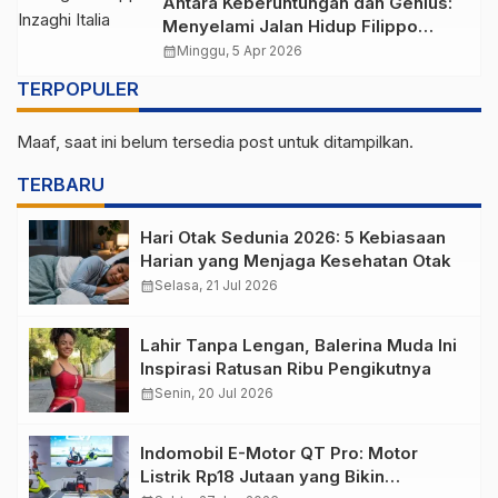
Antara Keberuntungan dan Genius:
Menyelami Jalan Hidup Filippo
Inzaghi
calendar_month
Minggu, 5 Apr 2026
TERPOPULER
Maaf, saat ini belum tersedia post untuk ditampilkan.
TERBARU
Hari Otak Sedunia 2026: 5 Kebiasaan
Harian yang Menjaga Kesehatan Otak
calendar_month
Selasa, 21 Jul 2026
Lahir Tanpa Lengan, Balerina Muda Ini
Inspirasi Ratusan Ribu Pengikutnya
calendar_month
Senin, 20 Jul 2026
Indomobil E-Motor QT Pro: Motor
Listrik Rp18 Jutaan yang Bikin