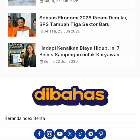
Penasaran
calendar_month
Sabtu, 27 Jun 2026
Sensus Ekonomi 2026 Resmi Dimulai,
BPS Tambah Tiga Sektor Baru
calendar_month
Selasa, 23 Jun 2026
Hadapi Kenaikan Biaya Hidup, Ini 7
Bisnis Sampingan untuk Karyawan
yang Waktunya Sempit
calendar_month
Senin, 22 Jun 2026
Beranda
Index Berita