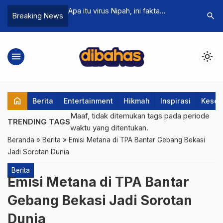
e Roastery, Tempat
Apa itu virus Nipah, ini fakta
Update K
search
Breaking News
rtua di Semarang
penyebarannya
Indonesia
Mengamuk
menu
light_mode
home
Berita
Entertainment
Hikmah
Inspirasi
Keseh
Maaf, tidak ditemukan tags pada periode
TRENDING TAGS
waktu yang ditentukan.
Beranda
»
Berita
»
Emisi Metana di TPA Bantar Gebang Bekasi
Jadi Sorotan Dunia
Berita
Emisi Metana di TPA Bantar
Gebang Bekasi Jadi Sorotan
Dunia