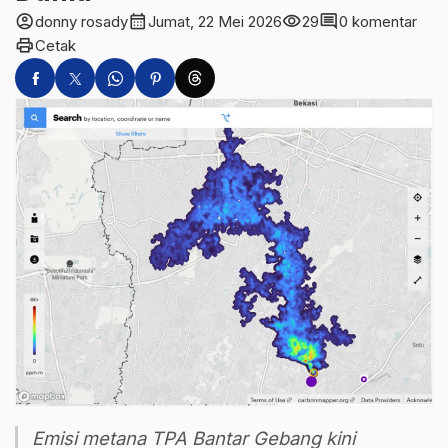
account_circle
calendar_month
visibility
comment
donny rosady
Jumat, 22 Mei 2026
29
0 komentar
print
Cetak
Emisi metana TPA Bantar Gebang kini