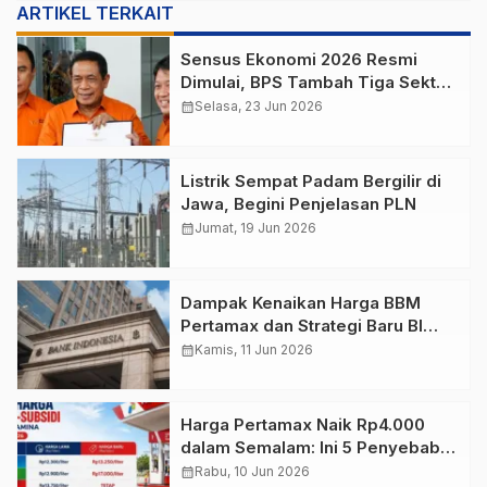
ARTIKEL TERKAIT
Sensus Ekonomi 2026 Resmi
Dimulai, BPS Tambah Tiga Sektor
Baru
calendar_month
Selasa, 23 Jun 2026
Listrik Sempat Padam Bergilir di
Jawa, Begini Penjelasan PLN
calendar_month
Jumat, 19 Jun 2026
Dampak Kenaikan Harga BBM
Pertamax dan Strategi Baru BI
Menjaga Stabilitas Ekonomi
calendar_month
Kamis, 11 Jun 2026
Harga Pertamax Naik Rp4.000
dalam Semalam: Ini 5 Penyebab
Utamanya
calendar_month
Rabu, 10 Jun 2026