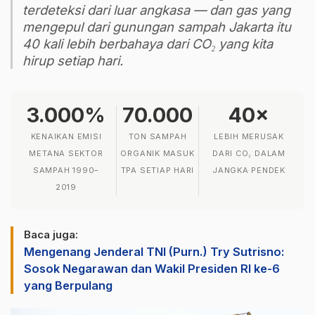
terdeteksi dari luar angkasa — dan gas yang
mengepul dari gunungan sampah Jakarta itu
40 kali lebih berbahaya dari CO₂ yang kita
hirup setiap hari.
3.000%
70.000
40×
KENAIKAN EMISI
TON SAMPAH
LEBIH MERUSAK
METANA SEKTOR
ORGANIK MASUK
DARI CO₂ DALAM
SAMPAH 1990–
TPA SETIAP HARI
JANGKA PENDEK
2019
Baca juga:
Mengenang Jenderal TNI (Purn.) Try Sutrisno:
Sosok Negarawan dan Wakil Presiden RI ke-6
yang Berpulang