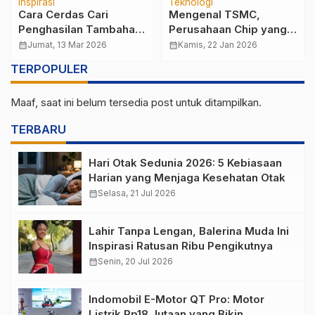
Inspirasi
Teknologi
Cara Cerdas Cari
Mengenal TSMC,
Penghasilan Tambahan
Perusahaan Chip yang
Tanpa Harus Resign
Mengendalikan Dunia.
calendar_month
Jumat, 13 Mar 2026
calendar_month
Kamis, 22 Jan 2026
TERPOPULER
Maaf, saat ini belum tersedia post untuk ditampilkan.
TERBARU
Hari Otak Sedunia 2026: 5 Kebiasaan
Harian yang Menjaga Kesehatan Otak
calendar_month
Selasa, 21 Jul 2026
Lahir Tanpa Lengan, Balerina Muda Ini
Inspirasi Ratusan Ribu Pengikutnya
calendar_month
Senin, 20 Jul 2026
Indomobil E-Motor QT Pro: Motor
Listrik Rp18 Jutaan yang Bikin