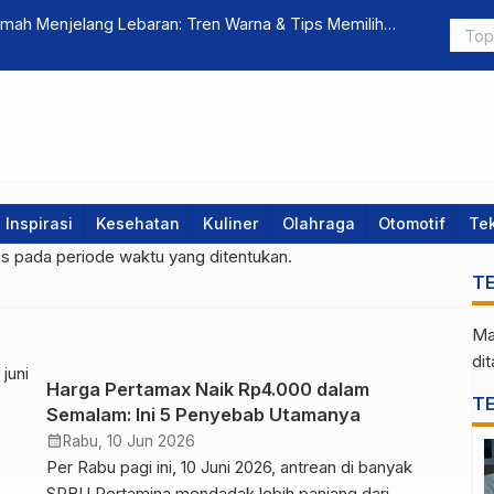
umah Menjelang Lebaran: Tren Warna & Tips Memilih
Cara Cerda
Inspirasi
Kesehatan
Kuliner
Olahraga
Otomotif
Te
gs pada periode waktu yang ditentukan.
T
Ma
di
Harga Pertamax Naik Rp4.000 dalam
T
Semalam: Ini 5 Penyebab Utamanya
calendar_month
Rabu, 10 Jun 2026
Per Rabu pagi ini, 10 Juni 2026, antrean di banyak
SPBU Pertamina mendadak lebih panjang dari