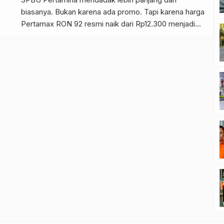
biasanya. Bukan karena ada promo. Tapi karena harga
Pertamax RON 92 resmi naik dari Rp12.300 menjadi
Rp16.250 per liter — lompatan Rp3.950 atau sekitar 32
persen dalam sehari. Pertamax Green 95 juga ikut
naik, dari Rp12.900 ke Rp17.000 per […]