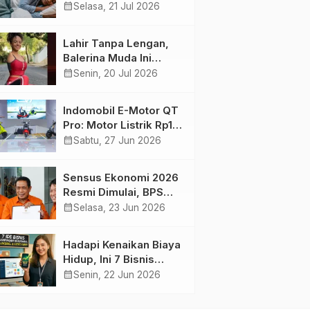
Harian yang Menjaga
calendar_month
Selasa, 21 Jul 2026
Kesehatan Otak
Lahir Tanpa Lengan,
Balerina Muda Ini
Inspirasi Ratusan Ribu
calendar_month
Senin, 20 Jul 2026
Pengikutnya
Indomobil E-Motor QT
Pro: Motor Listrik Rp18
Jutaan yang Bikin
calendar_month
Sabtu, 27 Jun 2026
Penasaran
Sensus Ekonomi 2026
Resmi Dimulai, BPS
Tambah Tiga Sektor
calendar_month
Selasa, 23 Jun 2026
Baru
Hadapi Kenaikan Biaya
Hidup, Ini 7 Bisnis
Sampingan untuk
calendar_month
Senin, 22 Jun 2026
Karyawan yang
Waktunya Sempit