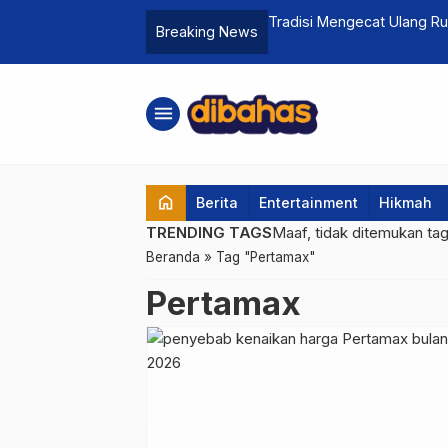
Kendaraan Sering Mati di Atas Rel?
Tradisi Mengecat Ulang R
Breaking News
Cat di Tahun 2026
menu
home
Berita
Entertainment
Hikmah
TRENDING TAGS
Maaf, tidak ditemukan ta
Beranda
»
Tag "Pertamax"
Pertamax