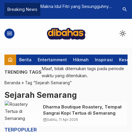
pkan 9 Aturan &
Makna Idul Fitri yang Sesungguhnya:
Listrik S
search
Breaking News
ntuk Haji dan Umrah
Bekal “Mudik” Menuju Fitrah Menurut
Jawa, Beg
Ustadz Adi Hidayat
menu
light_mode
home
Berita
Entertainment
Hikmah
Inspirasi
Keseh
Maaf, tidak ditemukan tags pada periode
TRENDING TAGS
waktu yang ditentukan.
Beranda
»
Tag "Sejarah Semarang"
Sejarah Semarang
Dharma Boutique Roastery, Tempat
Sangrai Kopi Tertua di Semarang
calendar_month
Sabtu, 11 Apr 2026
TERPOPULER