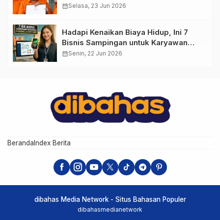
calendar_month
Selasa, 23 Jun 2026
Hadapi Kenaikan Biaya Hidup, Ini 7
Bisnis Sampingan untuk Karyawan
yang Waktunya Sempit
calendar_month
Senin, 22 Jun 2026
Beranda
Index Berita
dibahas Media Network - Situs Bahasan Populer
dibahasmedianetwork