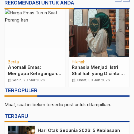
REKOMENDASI UNTUK ANDA
Berita
Hikmah
Anomali Emas:
Rahasia Menjadi Istri
Mengapa Ketegangan
Shalihah yang Dicintai
Iran Justru Menekan
Allaah SWT di Era
calendar_month
Senin, 23 Mar 2026
calendar_month
Jumat, 30 Jan 2026
Harga Logam Mulia?
“Darurat Perceraian”
TERPOPULER
Maaf, saat ini belum tersedia post untuk ditampilkan.
TERBARU
Hari Otak Sedunia 2026: 5 Kebiasaan