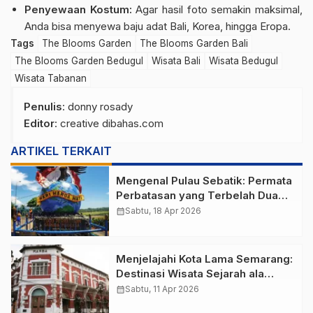
Penyewaan Kostum:
Agar hasil foto semakin maksimal,
Anda bisa menyewa baju adat Bali, Korea, hingga Eropa.
Tags
The Blooms Garden
The Blooms Garden Bali
The Blooms Garden Bedugul
Wisata Bali
Wisata Bedugul
Wisata Tabanan
Penulis
: donny rosady
Editor
: creative dibahas.com
ARTIKEL TERKAIT
Mengenal Pulau Sebatik: Permata
Perbatasan yang Terbelah Dua
Negara
calendar_month
Sabtu, 18 Apr 2026
Menjelajahi Kota Lama Semarang:
Destinasi Wisata Sejarah ala
Eropa di Jantung Jawa Tengah
calendar_month
Sabtu, 11 Apr 2026