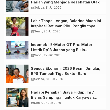
Harian yang Menjaga Kesehatan Otak
calendar_month
Selasa, 21 Jul 2026
Lahir Tanpa Lengan, Balerina Muda Ini
Inspirasi Ratusan Ribu Pengikutnya
calendar_month
Senin, 20 Jul 2026
Indomobil E-Motor QT Pro: Motor
Listrik Rp18 Jutaan yang Bikin
Penasaran
calendar_month
Sabtu, 27 Jun 2026
Sensus Ekonomi 2026 Resmi Dimulai,
BPS Tambah Tiga Sektor Baru
calendar_month
Selasa, 23 Jun 2026
Hadapi Kenaikan Biaya Hidup, Ini 7
Bisnis Sampingan untuk Karyawan
yang Waktunya Sempit
calendar_month
Senin, 22 Jun 2026