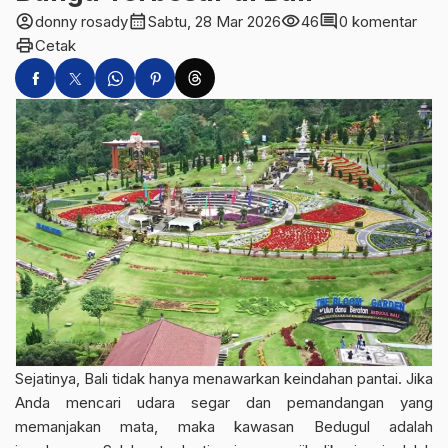
account_circle
calendar_month
visibility
comment
donny rosady
Sabtu, 28 Mar 2026
46
0 komentar
print
Cetak
Sejatinya, Bali tidak hanya menawarkan keindahan pantai. Jika
Anda mencari udara segar dan pemandangan yang
memanjakan mata, maka kawasan Bedugul adalah