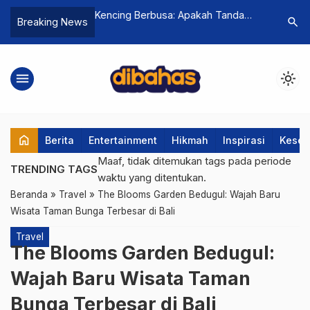
Streaming Semakin
Kencing Berbusa: Apakah Tanda
Jangan Te
search
Breaking News
 Kita: Simak
Ginjal Rusak? Mitos & Fakta Tentang
Sisi Gela
p dan Cara Menarik
Buah Penyembuh
Bisa Biki
Raup Cuan
menu
light_mode
home
Berita
Entertainment
Hikmah
Inspirasi
Keseh
Maaf, tidak ditemukan tags pada periode
TRENDING TAGS
waktu yang ditentukan.
Beranda
»
Travel
»
The Blooms Garden Bedugul: Wajah Baru
Wisata Taman Bunga Terbesar di Bali
Travel
The Blooms Garden Bedugul:
Wajah Baru Wisata Taman
Bunga Terbesar di Bali