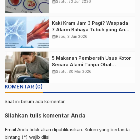
Penjelasannya
calendar_month
Sabtu, 20 Jun 2026
Kaki Kram Jam 3 Pagi? Waspada
7 Alarm Bahaya Tubuh yang Anda
Abaikan
calendar_month
Rabu, 3 Jun 2026
5 Makanan Pembersih Usus Kotor
Secara Alami Tanpa Obat
Pencahar
calendar_month
Sabtu, 30 Mei 2026
KOMENTAR (0)
Saat ini belum ada komentar
Silahkan tulis komentar Anda
Email Anda tidak akan dipublikasikan. Kolom yang bertanda
bintang (*) wajib diisi