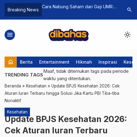
Cara Nabung Saham dari Gaji UMR:
Nonton Bioskop di Alfa
search
Breaking News
sia
Strategi Membangun Aset Modal
15 Ribu, Simak Lokasi da
aik
Kecil
Belinya
menu
light_mode
home
Berita
Entertainment
Hikmah
Inspirasi
Keseh
Maaf, tidak ditemukan tags pada periode
TRENDING TAGS
waktu yang ditentukan.
Beranda
»
Kesehatan
»
Update BPJS Kesehatan 2026: Cek
Aturan Iuran Terbaru hingga Solusi Jika Kartu PBI Tiba-tiba
Nonaktif
Kesehatan
Update BPJS Kesehatan 2026:
Cek Aturan Iuran Terbaru