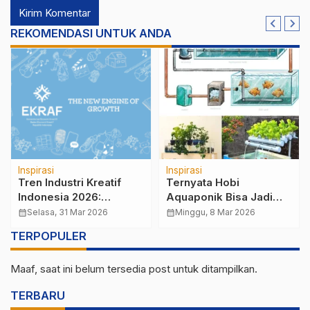
REKOMENDASI UNTUK ANDA
Inspirasi
Inspirasi
Tren Industri Kreatif
Ternyata Hobi
Indonesia 2026:
Aquaponik Bisa Jadi
Peluang Emas
Cuan: Ini Cara
calendar_month
Selasa, 31 Mar 2026
calendar_month
Minggu, 8 Mar 2026
Menghasilkan Cuan di
Memulainya dari Nol
TERPOPULER
Era Digital
Maaf, saat ini belum tersedia post untuk ditampilkan.
TERBARU