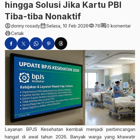
hingga Solusi Jika Kartu PBI
Tiba-tiba Nonaktif
account_circle
calendar_month
visibility
comment
donny rosady
Selasa, 10 Feb 2026
76
0 komentar
print
Cetak
Layanan
BPJS Kesehatan
kembali menjadi perbincangan
hangat di awal tahun 2026. Banyak warga yang khawatir